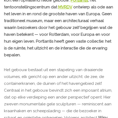
kort een opvallend nieuw gebouw:
Portlantis
, het
tentoonstellingscentrum dat
MVRDV
ontwierp als ode aan
het leven in en rond de grootste haven van Europa. Geen
traditioneel museum, maar een architecturaal verhaal
waarin bezoekers door het gebouw zelf begrijpen wat de
haven betekent — voor Rotterdam, voor Europa en voor
hun eigen leven. Portlantis heeft geen vaste collectie: het
is de ruimte, het uitzicht en de interactie die de ervaring
bepalen.
Het gebouw bestaat uit een stapeling van draaiende
volumes, elk gericht op een ander uitzicht: de zee, de
containerkranen, de duinen of het havengebied zelf.
Centraal in het gebouw bevindt zich een imposant atrium,
dat op elke verdieping een ander perspectief opent. Hier
zweven monumentale gele sculpturen — reminiscent aan
kraanhaken en scheepslading — die de bezoeker in
schaal en oriëntatie ontregelen. Volgens architect
Winy