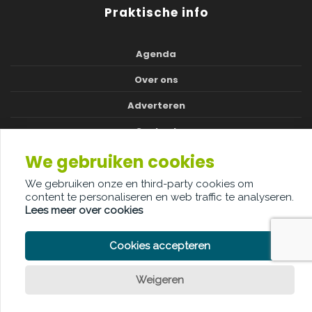
Praktische info
Agenda
Over ons
Adverteren
Contact
We gebruiken cookies
We gebruiken onze en third-party cookies om
content te personaliseren en web traffic te analyseren.
PRIVACY POLICY
COOKIE POLICY
LEGAL DISCLAIMER
Lees meer over cookies
© Copyright Palindroom 2026
Cookies accepteren
Weigeren