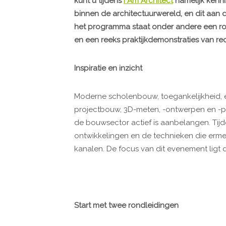
kunt u tijdens
I Am Architect
namelijk kenn
binnen de architectuurwereld, en dit aan 
het programma staat onder andere een ron
en een reeks praktijkdemonstraties van r
Inspiratie en inzicht
Moderne scholenbouw, toegankelijkheid, e
projectbouw, 3D-meten, -ontwerpen en -prin
de bouwsector actief is aanbelangen. Tijd
ontwikkelingen en de technieken die erme
kanalen. De focus van dit evenement ligt d
Start met twee rondleidingen