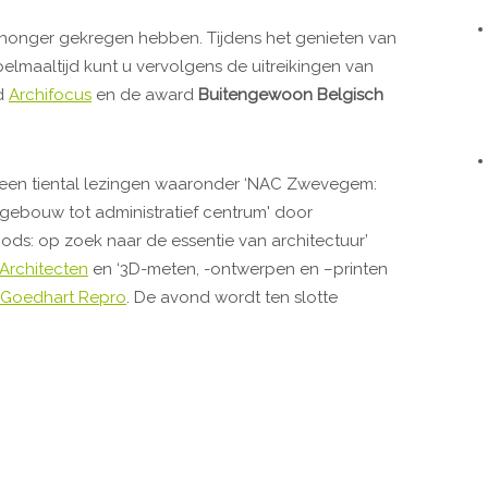
d honger gekregen hebben. Tijdens het genieten van
elmaaltijd kunt u vervolgens de uitreikingen van
jd
Archifocus
en de award
Buitengewoon Belgisch
it een tiental lezingen waaronder ‘NAC Zwevegem:
rgebouw tot administratief centrum' door
ds: op zoek naar de essentie van architectuur’
 Architecten
en ‘3D-meten, -ontwerpen en –printen
Goedhart Repro
. De avond wordt ten slotte