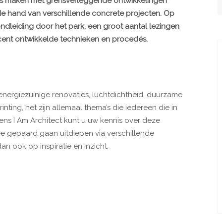
is maken met grensverleggende ontwikkelingen
de hand van verschillende concrete projecten. Op
dleiding door het park, een groot aantal lezingen
ecent ontwikkelde technieken en procedés.
nergiezuinige renovaties, luchtdichtheid, duurzame
ting, het zijn allemaal thema’s die iedereen die in
ens I Am Architect kunt u uw kennis over deze
e gepaard gaan uitdiepen via verschillende
an ook op inspiratie en inzicht.