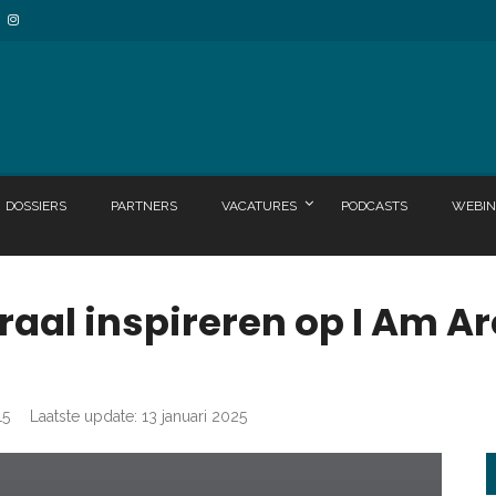
DOSSIERS
PARTNERS
VACATURES
PODCASTS
WEBIN
raal inspireren op I Am Ar
15
Laatste update: 13 januari 2025