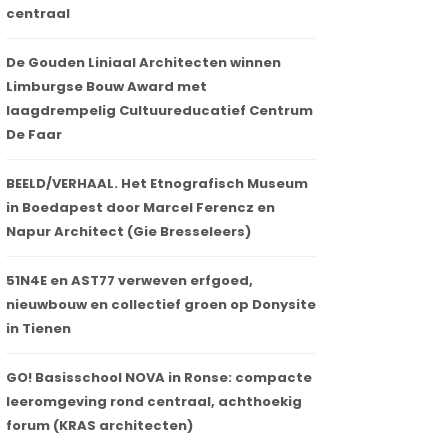
centraal
De Gouden Liniaal Architecten winnen
Limburgse Bouw Award met
laagdrempelig Cultuureducatief Centrum
De Faar
BEELD/VERHAAL. Het Etnografisch Museum
in Boedapest door Marcel Ferencz en
Napur Architect (Gie Bresseleers)
51N4E en AST77 verweven erfgoed,
nieuwbouw en collectief groen op Donysite
in Tienen
GO! Basisschool NOVA in Ronse: compacte
leeromgeving rond centraal, achthoekig
forum (KRAS architecten)