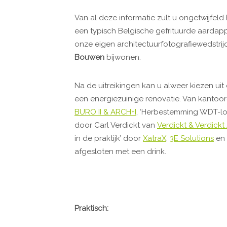
Van al deze informatie zult u ongetwijfel
een typisch Belgische gefrituurde aardapp
onze eigen architectuurfotografiewedstri
Bouwen
bijwonen.
Na de uitreikingen kan u alweer kiezen u
een energiezuinige renovatie. Van kantoo
BURO II & ARCH+I
, ‘Herbestemming WDT-loo
door Carl Verdickt van
Verdickt & Verdickt
in de praktijk’ door
XatraX
,
3E Solutions
en
afgesloten met een drink.
Praktisch: