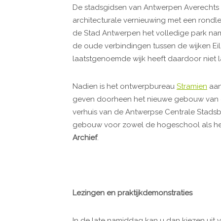
De stadsgidsen van Antwerpen Averechts
architecturale vernieuwing met een rondl
de Stad Antwerpen het volledige park name
de oude verbindingen tussen de wijken Eil
laatstgenoemde wijk heeft daardoor niet l
Nadien is het ontwerpbureau
Stramien
aan
geven doorheen het nieuwe gebouw van
verhuis van de Antwerpse Centrale Stadsb
gebouw voor zowel de hogeschool als he
Archief
.
Lezingen en praktijkdemonstraties
In de late namiddag kan u dan kiezen uit 