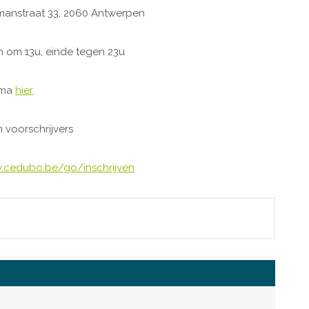
nstraat 33, 2060 Antwerpen
 om 13u, einde tegen 23u
mma
hier
.
 voorschrijvers
cedubo.be/go/inschrijven