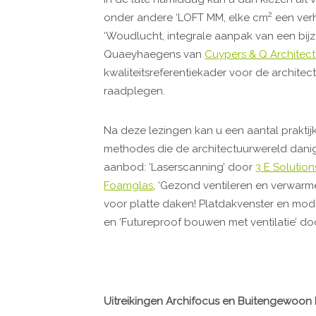
2
onder andere ‘LOFT MM, elke cm
een ver
‘Woudlucht, integrale aanpak van een bijz
Quaeyhaegens van
Cuypers & Q Architec
kwaliteitsreferentiekader voor de architec
raadplegen.
Na deze lezingen kan u een aantal prakti
methodes die de architectuurwereld danig 
aanbod: ‘Laserscanning’ door
3 E Solution
Foamglas
, ‘Gezond ventileren en verwarm
voor platte daken! Platdakvenster en modu
en ‘Futureproof bouwen met ventilatie’ d
Uitreikingen Archifocus en Buitengewoon