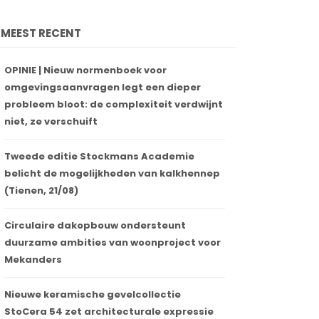
MEEST RECENT
OPINIE | Nieuw normenboek voor
omgevingsaanvragen legt een dieper
probleem bloot: de complexiteit verdwijnt
niet, ze verschuift
Tweede editie Stockmans Academie
belicht de mogelijkheden van kalkhennep
(Tienen, 21/08)
Circulaire dakopbouw ondersteunt
duurzame ambities van woonproject voor
Mekanders
Nieuwe keramische gevelcollectie
StoCera 54 zet architecturale expressie