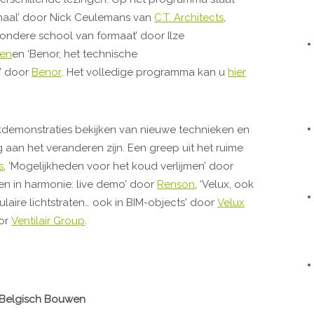
haal’ door Nick Ceulemans van
C.T. Architects
,
ondere school van formaat’ door Ilze
ten
en ‘Benor, het technische
t’ door
Benor
. Het volledige programma kan u
hier
jkdemonstraties bekijken van nieuwe technieken en
aan het veranderen zijn. Een greep uit het ruime
s
, ‘Mogelijkheden voor het koud verlijmen’ door
en in harmonie: live demo’ door
Renson
, ‘Velux, ook
laire lichtstraten… ook in BIM-objects' door
Velux
oor
Ventilair Group
.
 Belgisch Bouwen