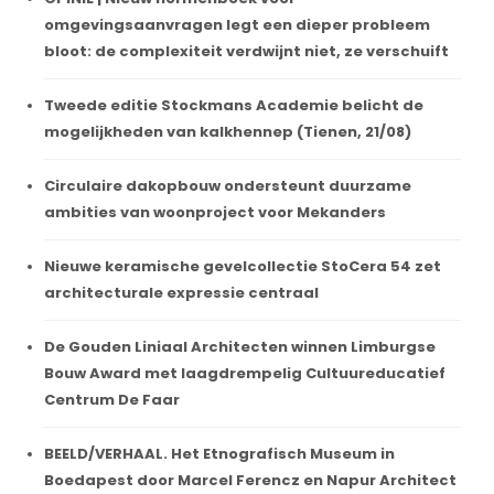
omgevingsaanvragen legt een dieper probleem
bloot: de complexiteit verdwijnt niet, ze verschuift
Tweede editie Stockmans Academie belicht de
mogelijkheden van kalkhennep (Tienen, 21/08)
Circulaire dakopbouw ondersteunt duurzame
ambities van woonproject voor Mekanders
Nieuwe keramische gevelcollectie StoCera 54 zet
architecturale expressie centraal
De Gouden Liniaal Architecten winnen Limburgse
Bouw Award met laagdrempelig Cultuureducatief
Centrum De Faar
BEELD/VERHAAL. Het Etnografisch Museum in
Boedapest door Marcel Ferencz en Napur Architect