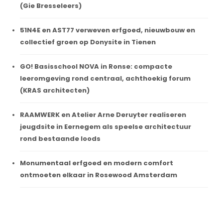
(Gie Bresseleers)
51N4E en AST77 verweven erfgoed, nieuwbouw en
collectief groen op Donysite in Tienen
GO! Basisschool NOVA in Ronse: compacte
leeromgeving rond centraal, achthoekig forum
(KRAS architecten)
RAAMWERK en Atelier Arne Deruyter realiseren
jeugdsite in Eernegem als speelse architectuur
rond bestaande loods
Monumentaal erfgoed en modern comfort
ontmoeten elkaar in Rosewood Amsterdam