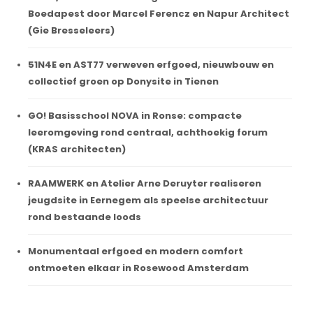
Boedapest door Marcel Ferencz en Napur Architect
(Gie Bresseleers)
51N4E en AST77 verweven erfgoed, nieuwbouw en
collectief groen op Donysite in Tienen
GO! Basisschool NOVA in Ronse: compacte
leeromgeving rond centraal, achthoekig forum
(KRAS architecten)
RAAMWERK en Atelier Arne Deruyter realiseren
jeugdsite in Eernegem als speelse architectuur
rond bestaande loods
Monumentaal erfgoed en modern comfort
ontmoeten elkaar in Rosewood Amsterdam