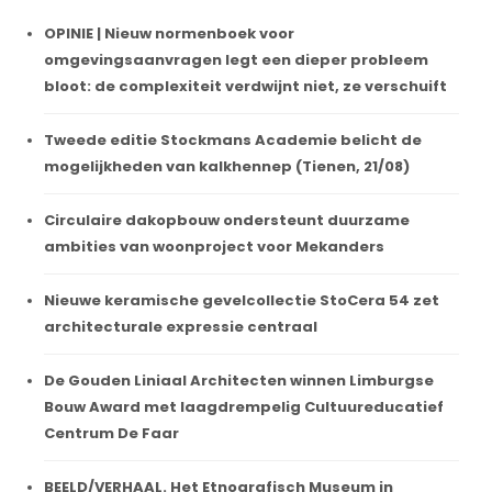
OPINIE | Nieuw normenboek voor
omgevingsaanvragen legt een dieper probleem
bloot: de complexiteit verdwijnt niet, ze verschuift
Tweede editie Stockmans Academie belicht de
mogelijkheden van kalkhennep (Tienen, 21/08)
Circulaire dakopbouw ondersteunt duurzame
ambities van woonproject voor Mekanders
Nieuwe keramische gevelcollectie StoCera 54 zet
architecturale expressie centraal
De Gouden Liniaal Architecten winnen Limburgse
Bouw Award met laagdrempelig Cultuureducatief
Centrum De Faar
BEELD/VERHAAL. Het Etnografisch Museum in