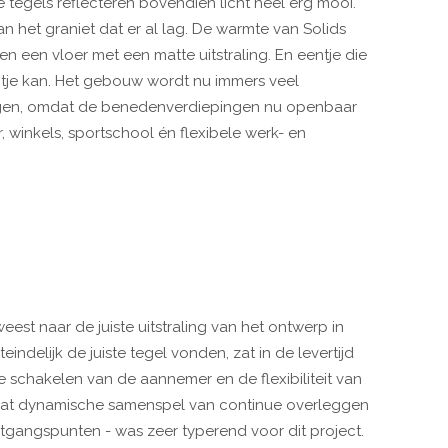
e tegels reflecteren bovendien licht heel erg mooi.
 het graniet dat er al lag. De warmte van Solids
n een vloer met een matte uitstraling. En eentje die
tje kan. Het gebouw wordt nu immers veel
gingen, omdat de benedenverdiepingen nu openbaar
r, winkels, sportschool én flexibele werk- en
est naar de juiste uitstraling van het ontwerp in
indelijk de juiste tegel vonden, zat in de levertijd
e schakelen van de aannemer en de flexibiliteit van
Dat dynamische samenspel van continue overleggen
tgangspunten - was zeer typerend voor dit project.