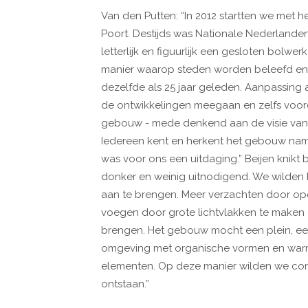
Van den Putten: “In 2012 startten we met h
Poort. Destijds was Nationale Nederland
letterlijk en figuurlijk een gesloten bolwe
manier waarop steden worden beleefd en
dezelfde als 25 jaar geleden. Aanpassing 
de ontwikkelingen meegaan en zelfs vooro
gebouw - mede denkend aan de visie van 
Iedereen kent en herkent het gebouw name
was voor ons een uitdaging.” Beijen knikt
donker en weinig uitnodigend. We wilden 
aan te brengen. Meer verzachten door open
voegen door grote lichtvlakken te maken 
brengen. Het gebouw mocht een plein, een
omgeving met organische vormen en warme
elementen. Op deze manier wilden we con
ontstaan.”