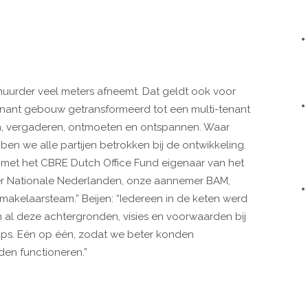
n huurder veel meters afneemt. Dat geldt ook voor
tenant gebouw getransformeerd tot een multi-tenant
, vergaderen, ontmoeten en ontspannen. Waar
en we alle partijen betrokken bij de ontwikkeling.
 met het CBRE Dutch Office Fund eigenaar van het
r Nationale Nederlanden, onze aannemer BAM,
 makelaarsteam.” Beijen: “Iedereen in de keten werd
 al deze achtergronden, visies en voorwaarden bij
ps. Eén op één, zodat we beter konden
en functioneren.”