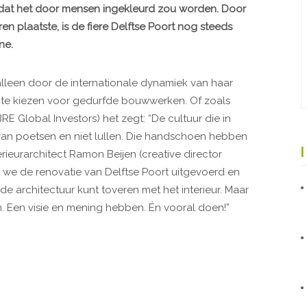
dat het door mensen ingekleurd zou worden. Door
en plaatste, is de fiere Delftse Poort nog steeds
ne.
alleen door de internationale dynamiek van haar
r te kiezen voor gedurfde bouwwerken. Of zoals
E Global Investors) het zegt: “De cultuur die in
van poetsen en niet lullen. Die handschoen hebben
ieurarchitect Ramon Beijen (creative director
we de renovatie van Delftse Poort uitgevoerd en
de architectuur kunt toveren met het interieur. Maar
n. Een visie en mening hebben. Én vooral doen!”