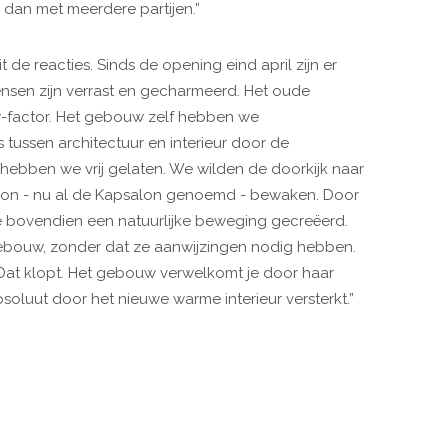
r dan met meerdere partijen.”
it de reacties. Sinds de opening eind april zijn er
Mensen zijn verrast en gecharmeerd. Het oude
w-factor. Het gebouw zelf hebben we
 tussen architectuur en interieur door de
hebben we vrij gelaten. We wilden de doorkijk naar
tion - nu al de Kapsalon genoemd - bewaken. Door
e bovendien een natuurlijke beweging gecreëerd.
gebouw, zonder dat ze aanwijzingen nodig hebben.
 “Dat klopt. Het gebouw verwelkomt je door haar
bsoluut door het nieuwe warme interieur versterkt.”