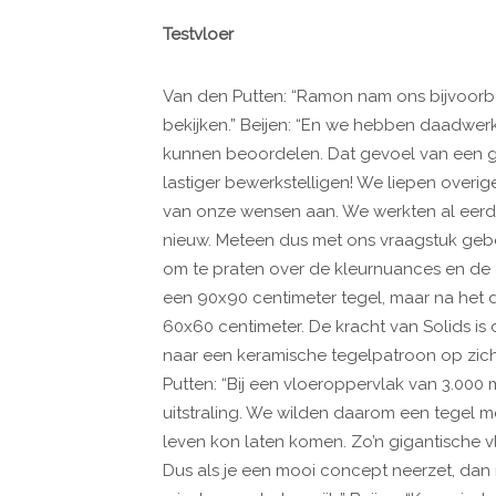
Testvloer
Van den Putten: “Ramon nam ons bijvoorbe
bekijken.” Beijen: “En we hebben daadwerk
kunnen beoordelen. Dat gevoel van een g
lastiger bewerkstelligen! We liepen overi
van onze wensen aan. We werkten al eerd
nieuw. Meteen dus met ons vraagstuk geb
om te praten over de kleurnuances en de g
een 90x90 centimeter tegel, maar na het 
60x60 centimeter. De kracht van Solids is 
naar een keramische tegelpatroon op zich k
Putten: “Bij een vloeroppervlak van 3.000 m
uitstraling. We wilden daarom een tegel m
leven kon laten komen. Zo’n gigantische vl
Dus als je een mooi concept neerzet, dan