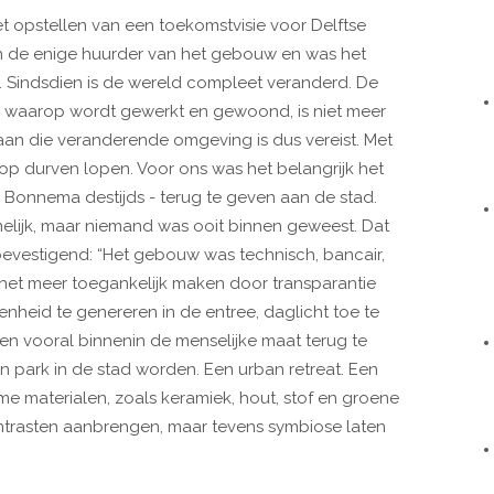
et opstellen van een toekomstvisie voor Delftse
en de enige huurder van het gebouw en was het
rk. Sindsdien is de wereld compleet veranderd. De
 waarop wordt gewerkt en gewoond, is niet meer
aan die veranderende omgeving is dus vereist. Met
p durven lopen. Voor ons was het belangrijk het
Bonnema destijds - terug te geven aan de stad.
lijk, maar niemand was ooit binnen geweest. Dat
 bevestigend: “Het gebouw was technisch, bancair,
het meer toegankelijk maken door transparantie
heid te genereren in de entree, daglicht toe te
en vooral binnenin de menselijke maat terug te
 park in de stad worden. Een urban retreat. Een
 materialen, zoals keramiek, hout, stof en groene
trasten aanbrengen, maar tevens symbiose laten