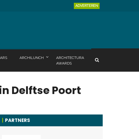
ADVERTEREN
ARS
ARCHILUNCH
ARCHITECTURA
AWARDS
n Delftse Poort
PARTNERS