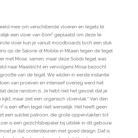
eld mee om verschillende vloeren en tegels te
elijk een vloer van 60m² geplaatst om deze te
rote vloer kun je vanuit moodboards toch een stuk
gens op de Salone di Mobile in Milaan tegen de tegel
er met Mosa samen, maar deze Solids tegel was
eld naar Maastricht en vervolgens Mosa bezocht
rootte van de tegel. We wilden in eerste instantie
doen van proeven en intensief overleg werd het
dat deze random is. Je hebt niet het gevoel dat je
ijkt, maar ziet een organisch vloervlak.” Van den
² is een effen tegel niet wenselijk. Het heeft geen
et een subtiel patroon, die grote oppervlakten tot
oer is een gezichtsbepaler bij uitstek in dit gebouw.
 moet je dat ondersteunen met goed design. Dat is