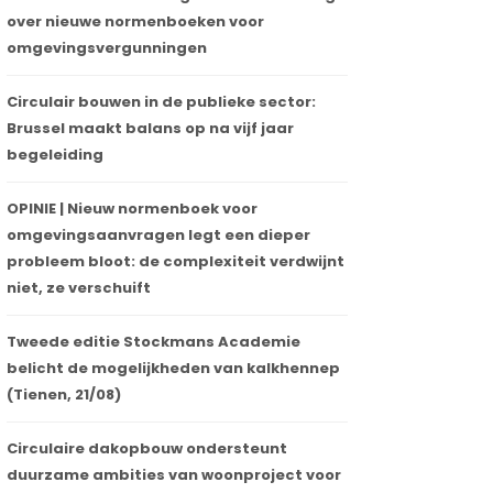
over nieuwe normenboeken voor
omgevingsvergunningen
Circulair bouwen in de publieke sector:
Brussel maakt balans op na vijf jaar
begeleiding
OPINIE | Nieuw normenboek voor
omgevingsaanvragen legt een dieper
probleem bloot: de complexiteit verdwijnt
niet, ze verschuift
Tweede editie Stockmans Academie
belicht de mogelijkheden van kalkhennep
(Tienen, 21/08)
Circulaire dakopbouw ondersteunt
duurzame ambities van woonproject voor