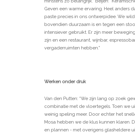
minstens zo belangrijk.” Beijen: “Keramisch
Geven een warme ervaring. Heel anders dan
paste precies in ons ontwerpidee. We wilde
bovendien duurzaam is en tegen een stoo
intensiever gebruikt. Er zijn meer bewe
zijn en een restaurant, wijnbar, espressoba
vergaderruimten hebben.”
Werken onder druk
Van den Putten: “We zijn lang op zoek gewe
combinatie met de vloertegels. Toen we uite
weinig speling meer. Door echter het snell
Mosa hebben we de klus kunnen klaren. 
en plannen - met overigens glasheldere ui