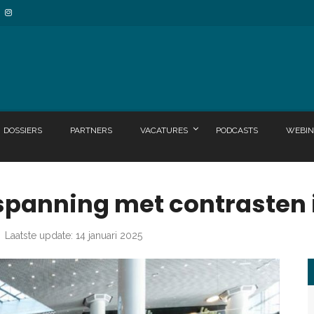
DOSSIERS
PARTNERS
VACATURES
PODCASTS
WEBIN
spanning met contrasten i
Laatste update: 14 januari 2025