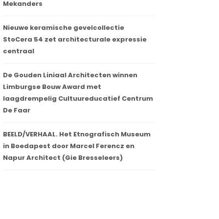
Mekanders
Nieuwe keramische gevelcollectie
StoCera 54 zet architecturale expressie
centraal
De Gouden Liniaal Architecten winnen
Limburgse Bouw Award met
laagdrempelig Cultuureducatief Centrum
De Faar
BEELD/VERHAAL. Het Etnografisch Museum
in Boedapest door Marcel Ferencz en
Napur Architect (Gie Bresseleers)