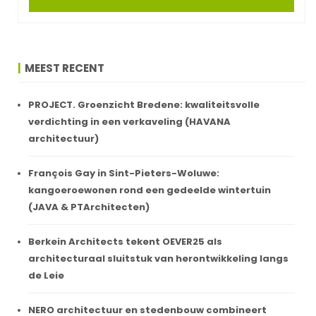
MEEST RECENT
PROJECT. Groenzicht Bredene: kwaliteitsvolle
verdichting in een verkaveling (HAVANA
architectuur)
François Gay in Sint-Pieters-Woluwe:
kangoeroewonen rond een gedeelde wintertuin
(JAVA & PTArchitecten)
Berkein Architects tekent OEVER25 als
architecturaal sluitstuk van herontwikkeling langs
de Leie
NERO architectuur en stedenbouw combineert