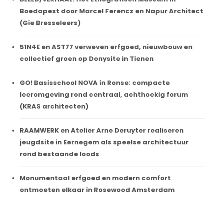
Boedapest door Marcel Ferencz en Napur Architect
(Gie Bresseleers)
51N4E en AST77 verweven erfgoed, nieuwbouw en
collectief groen op Donysite in Tienen
GO! Basisschool NOVA in Ronse: compacte
leeromgeving rond centraal, achthoekig forum
(KRAS architecten)
RAAMWERK en Atelier Arne Deruyter realiseren
jeugdsite in Eernegem als speelse architectuur
rond bestaande loods
Monumentaal erfgoed en modern comfort
ontmoeten elkaar in Rosewood Amsterdam