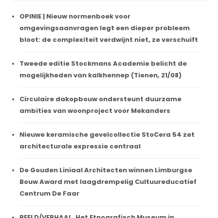
OPINIE | Nieuw normenboek voor
omgevingsaanvragen legt een dieper probleem
bloot: de complexiteit verdwijnt niet, ze verschuift
Tweede editie Stockmans Academie belicht de
mogelijkheden van kalkhennep (Tienen, 21/08)
Circulaire dakopbouw ondersteunt duurzame
ambities van woonproject voor Mekanders
Nieuwe keramische gevelcollectie StoCera 54 zet
architecturale expressie centraal
De Gouden Liniaal Architecten winnen Limburgse
Bouw Award met laagdrempelig Cultuureducatief
Centrum De Faar
BEELD/VERHAAL. Het Etnografisch Museum in