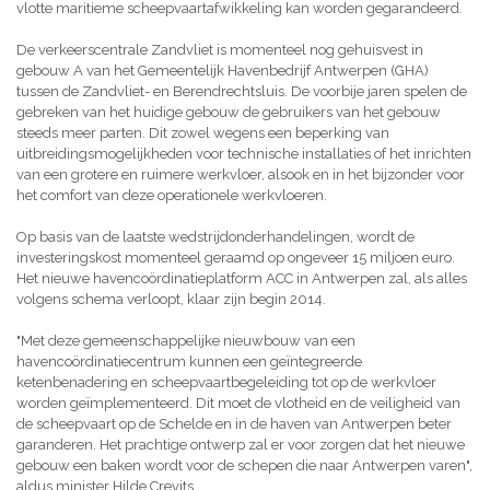
vlotte maritieme scheepvaartafwikkeling kan worden gegarandeerd.
De verkeerscentrale Zandvliet is momenteel nog gehuisvest in
gebouw A van het Gemeentelijk Havenbedrijf Antwerpen (GHA)
tussen de Zandvliet- en Berendrechtsluis. De voorbije jaren spelen de
gebreken van het huidige gebouw de gebruikers van het gebouw
steeds meer parten. Dit zowel wegens een beperking van
uitbreidingsmogelijkheden voor technische installaties of het inrichten
van een grotere en ruimere werkvloer, alsook en in het bijzonder voor
het comfort van deze operationele werkvloeren.
Op basis van de laatste wedstrijdonderhandelingen, wordt de
investeringskost momenteel geraamd op ongeveer 15 miljoen euro.
Het nieuwe havencoördinatieplatform ACC in Antwerpen zal, als alles
volgens schema verloopt, klaar zijn begin 2014.
"Met deze gemeenschappelijke nieuwbouw van een
havencoördinatiecentrum kunnen een geïntegreerde
ketenbenadering en scheepvaartbegeleiding tot op de werkvloer
worden geïmplementeerd. Dit moet de vlotheid en de veiligheid van
de scheepvaart op de Schelde en in de haven van Antwerpen beter
garanderen. Het prachtige ontwerp zal er voor zorgen dat het nieuwe
gebouw een baken wordt voor de schepen die naar Antwerpen varen",
aldus minister Hilde Crevits.