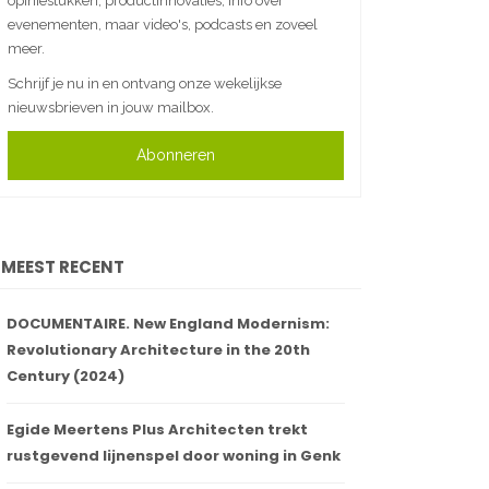
opiniestukken, productinnovaties, info over
evenementen, maar video's, podcasts en zoveel
meer.
Schrijf je nu in en ontvang onze wekelijkse
nieuwsbrieven in jouw mailbox.
Abonneren
MEEST RECENT
DOCUMENTAIRE. New England Modernism:
Revolutionary Architecture in the 20th
Century (2024)
Egide Meertens Plus Architecten trekt
rustgevend lijnenspel door woning in Genk