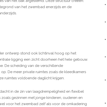
s van het dak afgestemd. Deze structuur creëert
tegrond van het zwembad enerzijds en de
nderzijds.
der ontwerp stond ook lichtinval hoog op het
 centrale ligging een zicht doorheen het hele gebouw.
me. De scheiding van de verschillende
d op. De meer private ruimtes zoals de kleedkamers
ze ruimtes voldoende daglicht krijgen.
dacht in de zin van laagdrempeligheid en flexibel
rs zoals gezinnen met jonge kinderen, ouderen en
owel voor het zwembad zelf als voor de omkadering