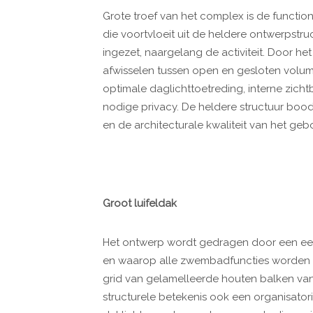
Grote troef van het complex is de function
die voortvloeit uit de heldere ontwerpstr
ingezet, naargelang de activiteit. Door h
afwisselen tussen open en gesloten volume
optimale daglichttoetreding, interne zic
nodige privacy. De heldere structuur bo
en de architecturale kwaliteit van het ge
Groot luifeldak
Het ontwerp wordt gedragen door een een
en waarop alle zwembadfuncties worden g
grid van gelamelleerde houten balken van
structurele betekenis ook een organisatorisc