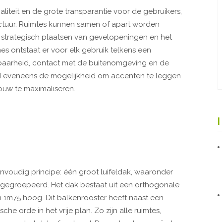
aliteit en de grote transparantie voor de gebruikers,
uctuur. Ruimtes kunnen samen of apart worden
et strategisch plaatsen van gevelopeningen en het
s ontstaat er voor elk gebruik telkens een
htbaarheid, contact met de buitenomgeving en de
od eveneens de mogelijkheid om accenten te leggen
bouw te maximaliseren.
voudig principe: één groot luifeldak, waaronder
egroepeerd. Het dak bestaat uit een orthogonale
 1m75 hoog. Dit balkenrooster heeft naast een
he orde in het vrije plan. Zo zijn alle ruimtes,