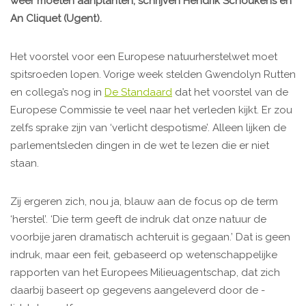
weer moeten aanplanten, schrijven Hendrik Schoukens en
An Cliquet (Ugent).
Het voorstel voor een Europese ­natuurherstelwet moet
spitsroeden lopen. Vorige week stelden Gwendolyn Rutten
en collega’s nog in
De Standaard
dat het voorstel van de
Europese Commissie te veel naar het verleden kijkt
. Er zou
zelfs sprake zijn van ‘verlicht despotisme’. Alleen lijken de
parlementsleden dingen in de wet te lezen die er niet
staan.
Zij ergeren zich, nou ja, blauw aan de focus op de term
‘herstel’. ‘Die term geeft de indruk dat onze natuur de
voorbije jaren dramatisch achteruit is gegaan.’ Dat is geen
indruk, maar een feit, gebaseerd op wetenschappelijke
rapporten van het Europees Milieuagentschap, dat zich
daarbij baseert op gegevens aangeleverd door de ­