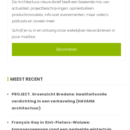
De Architectura-nieuwsbrief biedt een boeiende mix van
actualiteit, projectbeschrijvingen, opiniestukken,
productinnovaties, info over evenementen, maar video's,
podcasts en zoveel meer.
Schrijf je nu in en ontvang onze wekelijkse nieuwsbrieven in
jouw mailbox.
Abonneren
MEEST RECENT
PROJECT. Groenzicht Bredene: kwaliteitsvolle
verdichting in een verkaveling (HAVANA
architectuur)
François Gay in Sint-Pieters-Woluwe:
kangoeroewonen rond een gedeelde wintertuin