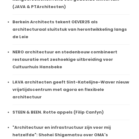
(JAVA & PTArchitecten)
Berkein Architects tekent OEVER25 als
architecturaal sluitstuk van herontwikkeling langs
de Leie
NERO architectuur en stedenbouw combineert
restauratie met zeshoekige uitbreiding voor
Cultuurhuis Hansbeke
LAVA architecten geeft Sint-Katelijne-Waver nieuw
vrijetijdscentrum met agora en flexibele
architectuur
STEEN & BEEN. Rotte appels (Filip Canfyn)
"Architectuur en infrastructuur zijn voor mij
hetzelfde": Shohei Shigematsu over OMA's