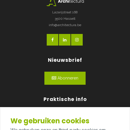
Lazarijstraat 168
3500 Hasselt
info@architectura.be
Nieuwsbrief
Abonneren
Praktische info
Agenda
We gebruiken cookies
Over ons