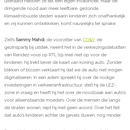
uiteraard hebben ze elk een eigen invalshoek. Maar de
dringende nood aan meer leefbare, gezonde,
klimaatrobuuste steden waarin kinderen zich onafhankelijk
en vrij kunnen ontwikkelen, komt nauwelijks ter sprake.
Zelfs
Sammy Mahdi
, de voorzitter van
CD&V
, de
gezinspartij bij uitstek, neemt het in de verkiezingsdebatten
van Rendez-vous op RTL (19 mei) niet op voor de
kinderen, hij trekt liever de kaart van koning auto. Zonder
blikken of blozen verklaart hij dat we de auto niet mogen
stigmatiseren. In een adem spreekt hij over de nodige
investeringen in verkeersinfrastructuur, stelt hij de LEZ-
zone in vraag en heeft hij het over de noodzaak aan auto’s
voor alleenstaande moeders. Over de mensen die langs
de straten wonen, rept hij met geen woord. Over het feit
dat auto’s kinderen achter de gevels duwen, nog minder.