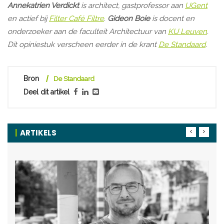
Annekatrien Verdickt
is architect, gastprofessor aan
UGent
en actief bij
Filter Café Filtre
.
Gideon Boie
is docent en
onderzoeker aan de faculteit Architectuur van
KU Leuven
.
Dit opiniestuk verscheen eerder in de krant
De Standaard
.
Bron
De Standaard
Deel dit artikel
ARTIKELS