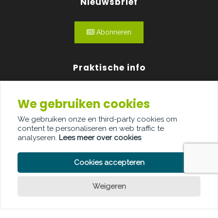
Nieuwsbrief
Abonneren
Praktische info
Agenda
We gebruiken cookies
Over ons
We gebruiken onze en third-party cookies om
content te personaliseren en web traffic te
Adverteren
analyseren.
Lees meer over cookies
Contact
Cookies accepteren
Weigeren
Een vraag?
PRIVACY POLICY
COOKIE POLICY
LEGAL DISCLAIMER
© Copyright Palindroom 2026