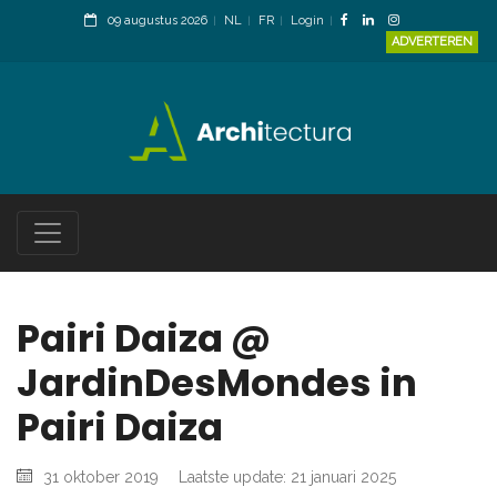
09 augustus 2026
NL
FR
Login
ADVERTEREN
Pairi Daiza @
JardinDesMondes in
Pairi Daiza
31 oktober 2019
Laatste update: 21 januari 2025