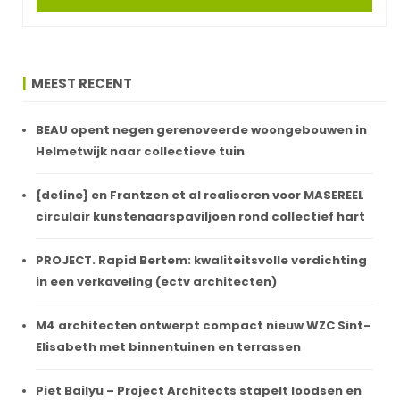
MEEST RECENT
BEAU opent negen gerenoveerde woongebouwen in
Helmetwijk naar collectieve tuin
{define} en Frantzen et al realiseren voor MASEREEL
circulair kunstenaarspaviljoen rond collectief hart
PROJECT. Rapid Bertem: kwaliteitsvolle verdichting
in een verkaveling (ectv architecten)
M4 architecten ontwerpt compact nieuw WZC Sint-
Elisabeth met binnentuinen en terrassen
Piet Bailyu – Project Architects stapelt loodsen en