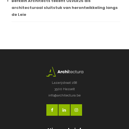
Berkein Architects tekent OEVER25 als
architecturaal sluitstuk van herontwikkeling langs
de Leie
Lazarijstraat 168
3500 Hasselt
info@architectura.be