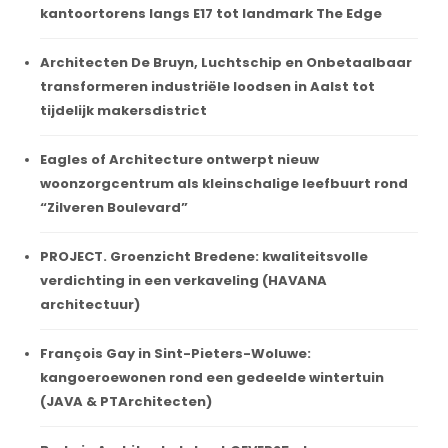
kantoortorens langs E17 tot landmark The Edge
Architecten De Bruyn, Luchtschip en Onbetaalbaar
transformeren industriële loodsen in Aalst tot
tijdelijk makersdistrict
Eagles of Architecture ontwerpt nieuw
woonzorgcentrum als kleinschalige leefbuurt rond
“Zilveren Boulevard”
PROJECT. Groenzicht Bredene: kwaliteitsvolle
verdichting in een verkaveling (HAVANA
architectuur)
François Gay in Sint-Pieters-Woluwe:
kangoeroewonen rond een gedeelde wintertuin
(JAVA & PTArchitecten)