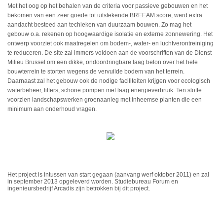
Met het oog op het behalen van de criteria voor passieve gebouwen en het
bekomen van een zeer goede tot uitstekende BREEAM score, werd extra
aandacht besteed aan techieken van duurzaam bouwen. Zo mag het
gebouw o.a. rekenen op hoogwaardige isolatie en externe zonnewering. Het
ontwerp voorziet ook maatregelen om bodem-, water- en luchtverontreiniging
te reduceren. De site zal immers voldoen aan de voorschriften van de Dienst
Milieu Brussel om een dikke, ondoordringbare laag beton over het hele
bouwterrein te storten wegens de vervuilde bodem van het terrein.
Daarnaast zal het gebouw ook de nodige faciliteiten krijgen voor ecologisch
waterbeheer, filters, schone pompen met laag energieverbruik. Ten slotte
voorzien landschapswerken groenaanleg met inheemse planten die een
minimum aan onderhoud vragen.
Het project is intussen van start gegaan (aanvang werf oktober 2011) en zal
in september 2013 opgeleverd worden. Studiebureau Forum en
ingenieursbedrijf Arcadis zijn betrokken bij dit project.