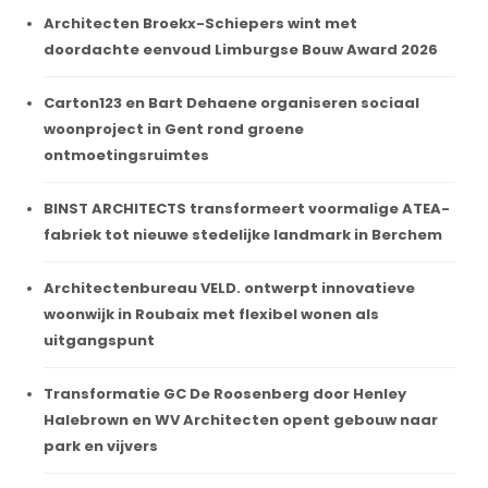
Architecten Broekx-Schiepers wint met
doordachte eenvoud Limburgse Bouw Award 2026
Carton123 en Bart Dehaene organiseren sociaal
woonproject in Gent rond groene
ontmoetingsruimtes
BINST ARCHITECTS transformeert voormalige ATEA-
fabriek tot nieuwe stedelijke landmark in Berchem
Architectenbureau VELD. ontwerpt innovatieve
woonwijk in Roubaix met flexibel wonen als
uitgangspunt
Transformatie GC De Roosenberg door Henley
Halebrown en WV Architecten opent gebouw naar
park en vijvers