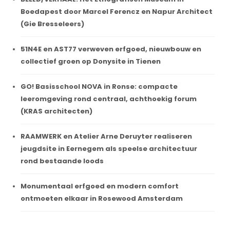
Boedapest door Marcel Ferencz en Napur Architect
(Gie Bresseleers)
51N4E en AST77 verweven erfgoed, nieuwbouw en
collectief groen op Donysite in Tienen
GO! Basisschool NOVA in Ronse: compacte
leeromgeving rond centraal, achthoekig forum
(KRAS architecten)
RAAMWERK en Atelier Arne Deruyter realiseren
jeugdsite in Eernegem als speelse architectuur
rond bestaande loods
Monumentaal erfgoed en modern comfort
ontmoeten elkaar in Rosewood Amsterdam