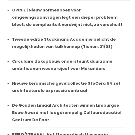
OPINIE | Nieuw normenboek voor
omgevingsaanvragen legt een dieper probleem
bloot: de complexiteit verdwijnt niet, ze verschuift
Tweede editie Stockmans Academie belicht de
mogelijkheden van kalkhennep (Tienen, 21/08)
Circulaire dakopbouw ondersteunt duurzame
ambities van woonproject voor Mekanders
Nieuwe keramische gevelcollectie StoCera 54 zet
architecturale expressie centraal
De Gouden Liniaal Architecten winnen Limburgse
Bouw Award met laagdrempelig Cultuureducatief
Centrum De Faar
BEELD/VERHAAL. Het Etnografisch Museum in