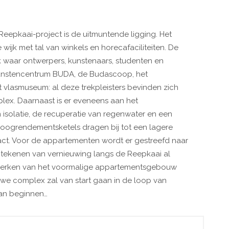
eepkaai-project is de uitmuntende ligging. Het
ijk met tal van winkels en horecafaciliteiten. De
k waar ontwerpers, kunstenaars, studenten en
unstencentrum BUDA, de Budascoop, het
vlasmuseum: al deze trekpleisters bevinden zich
ex. Daarnaast is er eveneens aan het
solatie, de recuperatie van regenwater en een
oogrendementsketels dragen bij tot een lagere
pact. Voor de appartementen wordt er gestreefd naar
te tekenen van vernieuwing langs de Reepkaai al
kwerken van het voormalige appartementsgebouw
we complex zal van start gaan in de loop van
aan beginnen…