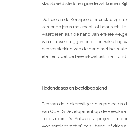
stadsbeeld sterk ten goede zal komen. Ki
De Leie en de Kortrijkse binnenstad zijn 
komende jaren maximaal tot haar recht te
waarderen aan de hand van enkele welgem
van nieuwe bruggen en de ontwikkeling va
een versterking van de band met het wate
elan en doet de levenskwaliteit in en ron
Hedendaags en beeldbepalend
Een van de toekomstige bouwprojecten di
van CORES Development op de Reepkaai, ee
Leie-stroom. De Antwerpse project- en con
woonproject met 38 een-, twee- of dries