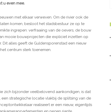
jkt u even mee.
al eeuwen met elkaar verweven. Om de rivier ook de
 laten komen, besloot het stadsbestuur ze op te
ikte ingrepen: verfraaiing van de oevers, de bouw
n mooie bouwprojecten die expliciet inzetten op
r. Dit alles geeft de Guldensporenstad een nieuw
d het centrum sterk toenemen.
e zich bijzonder veelbelovend aankondigen, is dat
n strategische locatie vlakbij de splitsing van de
ceptontwikkelaar realiseert er een nieuw, eigentijds
laapkamerappartementen en negen riante