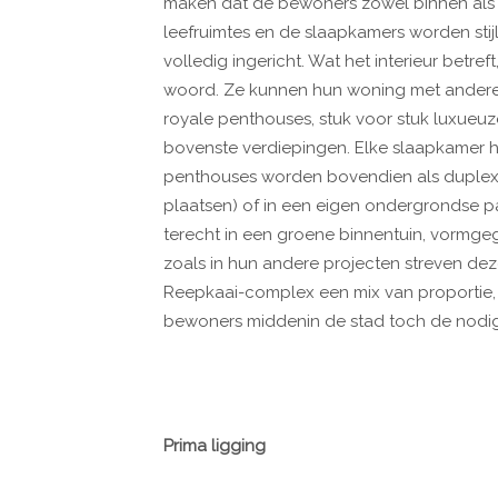
maken dat de bewoners zowel binnen als b
leefruimtes en de slaapkamers worden sti
volledig ingericht. Wat het interieur betr
woord. Ze kunnen hun woning met andere
royale penthouses, stuk voor stuk luxue
bovenste verdiepingen. Elke slaapkamer 
penthouses worden bovendien als duplex 
plaatsen) of in een eigen ondergrondse p
terecht in een groene binnentuin, vormgeg
zoals in hun andere projecten streven de
Reepkaai-complex een mix van proportie, 
bewoners middenin de stad toch de nodi
Prima ligging