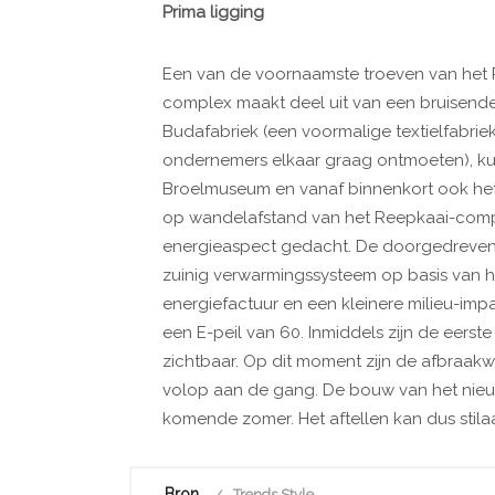
Prima ligging
Een van de voornaamste troeven van het R
complex maakt deel uit van een bruisende w
Budafabriek (een voormalige textielfabrie
ondernemers elkaar graag ontmoeten), k
Broelmuseum en vanaf binnenkort ook het 
op wandelafstand van het Reepkaai-compl
energieaspect gedacht. De doorgedreven i
zuinig verwarmingssysteem op basis van h
energiefactuur en een kleinere milieu-im
een E-peil van 60. Inmiddels zijn de eers
zichtbaar. Op dit moment zijn de afbraa
volop aan de gang. De bouw van het nieu
komende zomer. Het aftellen kan dus stil
Bron
Trends Style