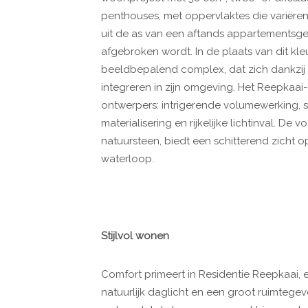
penthouses, met oppervlaktes die variëren 
uit de as van een aftands appartementsgeb
afgebroken wordt. In de plaats van dit k
beeldbepalend complex, dat zich dankzij h
integreren in zijn omgeving. Het Reepkaai-
ontwerpers: intrigerende volumewerking, str
materialisering en rijkelijke lichtinval. D
natuursteen, biedt een schitterend zicht
waterloop.
Stijlvol wonen
Comfort primeert in Residentie Reepkaai, e
natuurlijk daglicht en een groot ruimtegev