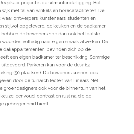
eepkaai-project is de uitmuntende ligging. Het
ijk met tal van winkels en horecafaciliteiten. De
k waar ontwerpers, kunstenaars, studenten en
 stijlvol opgeleverd, de keuken en de badkamer
eft, hebben de bewoners hoe dan ook het laatste
 woorden volledig naar eigen smaak afwerken. De
uze dakappartementen, bevinden zich op de
heeft een eigen badkamer ter beschikking. Sommige
uitgevoerd. Parkeren kan voor de deur (12
arking (50 plaatsen). De bewoners kunnen ook
even door de tuinarchitecten van Linears. Net
ze groendesigners ook voor de binnentuin van het
keuze, eenvoud, contrast en rust na die de
ge geborgenheid biedt.