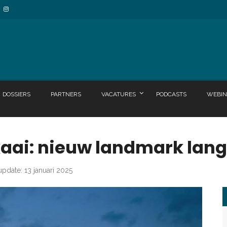
DOSSIERS
PARTNERS
VACATURES
PODCASTS
WEBIN
aai: nieuw landmark lang
update: 13 januari 2025