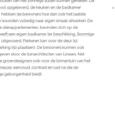
uiten van het zonnetje zullen kunnen genieten. De
jlvol opgeleverd, de keuken en de badkamer
eft, hebben de bewoners hoe dan ook het laatste
 woorden volledig naar eigen smaak afwerken. De
uze dakappartementen, bevinden zich op de
heeft een eigen badkamer ter beschikking. Sommige
uitgevoerd. Parkeren kan voor de deur (12
arking (50 plaatsen). De bewoners kunnen ook
even door de tuinarchitecten van Linears. Net
ze groendesigners ook voor de binnentuin van het
keuze, eenvoud, contrast en rust na die de
ge geborgenheid biedt.