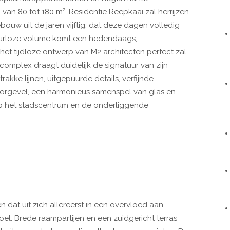
van 80 tot 180 m². Residentie Reepkaai zal herrijzen
ouw uit de jaren vijftig, dat deze dagen volledig
leurloze volume komt een hedendaags,
et tijdloze ontwerp van M2 architecten perfect zal
complex draagt duidelijk de signatuur van zijn
akke lijnen, uitgepuurde details, verfijnde
e voorgevel, een harmonieus samenspel van glas en
 op het stadscentrum en de onderliggende
n dat uit zich allereerst in een overvloed aan
oel. Brede raampartijen en een zuidgericht terras