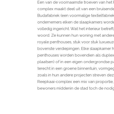
Een van de voornaamste troeven van het R
complex maakt deel uit van een bruisende w
Budafabriek (een voormalige textielfabrie
ondernemers elken de slaapkamers worden
volledig ingericht. Wat het interieur betr
woord. Ze kunnen hun woning met andere
royale penthouses, stuk voor stuk luxue
bovenste verdiepingen. Elke slaapkamer 
penthouses worden bovendien als duplex 
plaatsen) of in een eigen ondergrondse p
terecht in een groene binnentuin, vormgeg
zoals in hun andere projecten streven de
Reepkaai-complex een mix van proportie, 
bewoners middenin de stad toch de nodi