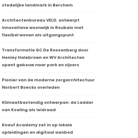
stedelijke landmark in Berchem
Architectenbureau VELD. ontwerpt
innovatieve woonwijk in Roubaix met
flexibel wonen als uitgangspunt
Transformatie GC De Roosenberg door
Henley Halebrown en WV Architecten
opent gebouw naar park en vijvers
Pionier van de moderne zorgarchitectuur
Norbert Boeckx overleden
Klimaatbestendig ontwerpen: de Ladder
van Koeling als leidraad
Knauf Academy zet in op lokale
opleidingen en digitaal aanbod