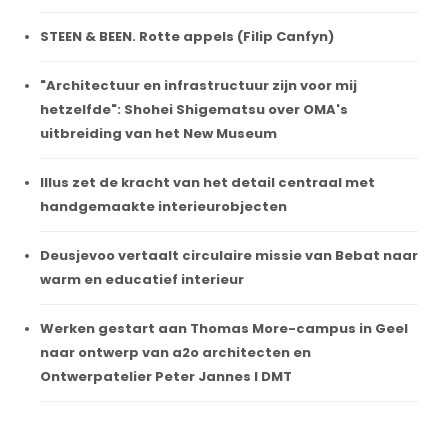
STEEN & BEEN. Rotte appels (Filip Canfyn)
"Architectuur en infrastructuur zijn voor mij
hetzelfde": Shohei Shigematsu over OMA's
uitbreiding van het New Museum
Illus zet de kracht van het detail centraal met
handgemaakte interieurobjecten
Deusjevoo vertaalt circulaire missie van Bebat naar
warm en educatief interieur
Werken gestart aan Thomas More-campus in Geel
naar ontwerp van a2o architecten en
Ontwerpatelier Peter Jannes I DMT