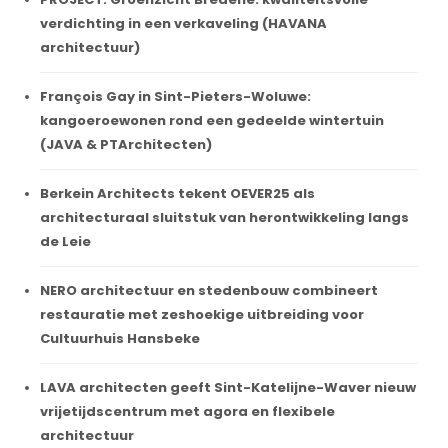
verdichting in een verkaveling (HAVANA
architectuur)
François Gay in Sint-Pieters-Woluwe:
kangoeroewonen rond een gedeelde wintertuin
(JAVA & PTArchitecten)
Berkein Architects tekent OEVER25 als
architecturaal sluitstuk van herontwikkeling langs
de Leie
NERO architectuur en stedenbouw combineert
restauratie met zeshoekige uitbreiding voor
Cultuurhuis Hansbeke
LAVA architecten geeft Sint-Katelijne-Waver nieuw
vrijetijdscentrum met agora en flexibele
architectuur