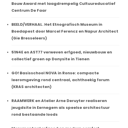
Bouw Award met laagdrempelig Cultuureducatief
Centrum De Faar
BEELD/VERHAAL. Het Etnografisch Museum in
Boedapest door Marcel Ferencz en Napur Architect
(Gie Bresseleers)
51N4E en AST77 verweven erfgoed, nieuwbouw en
collectief groen op Donysite in Tienen
GO! Basisschool NOVA in Ronse: compacte
leeromgeving rond centraal, achthoekig forum
(KRAS architecten)
RAAMWERK en Atelier Arne Deruyter realiseren
jeugdsite in Eernegem als speelse architectuur
rond bestaande loods