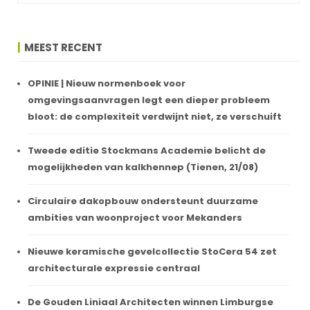
MEEST RECENT
OPINIE | Nieuw normenboek voor
omgevingsaanvragen legt een dieper probleem
bloot: de complexiteit verdwijnt niet, ze verschuift
Tweede editie Stockmans Academie belicht de
mogelijkheden van kalkhennep (Tienen, 21/08)
Circulaire dakopbouw ondersteunt duurzame
ambities van woonproject voor Mekanders
Nieuwe keramische gevelcollectie StoCera 54 zet
architecturale expressie centraal
De Gouden Liniaal Architecten winnen Limburgse