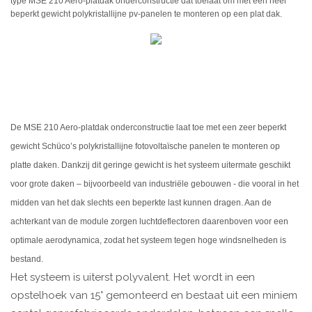
type MSE 210 Aero-platdak onderconstructie dat toelaat om met een heel
beperkt gewicht polykristallijne pv-panelen te monteren op een plat dak.
De MSE 210 Aero-platdak onderconstructie laat toe met een zeer beperkt
gewicht Schüco’s polykristallijne fotovoltaïsche panelen te monteren op
platte daken. Dankzij dit geringe gewicht is het systeem uitermate geschikt
voor grote daken – bijvoorbeeld van industriële gebouwen - die vooral in het
midden van het dak slechts een beperkte last kunnen dragen. Aan de
achterkant van de module zorgen luchtdeflectoren daarenboven voor een
optimale aerodynamica, zodat het systeem tegen hoge windsnelheden is
bestand.
Het systeem is uiterst polyvalent. Het wordt in een
opstelhoek van 15° gemonteerd en bestaat uit een miniem