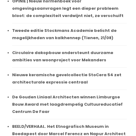
OPINIE | Nieuw normenboek voor
omgevingsaanvragen legt een dieper probleem
bloot: de complexiteit verdwijnt niet, ze verschuift
Tweede editie Stockmans Academie belicht de
mogelijkheden van kalkhennep (Tienen, 21/08)
Circulaire dakopbouw ondersteunt duurzame
ambities van woonproject voor Mekanders
Nieuwe keramische gevelcollectie StoCera 54 zet
architecturale expressie centraal
De Gouden Liniaal Architecten winnen Limburgse
Bouw Award met laagdrempelig Cultuureducatief
Centrum De Faar
BEELD/VERHAAL. Het Etnografisch Museum in
Boedapest door Marcel Ferencz en Napur Architect