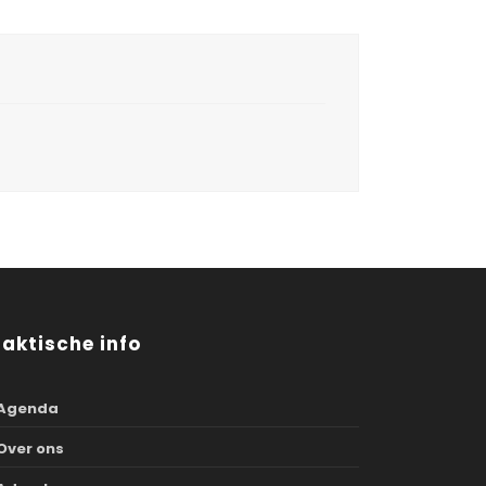
raktische info
Agenda
Over ons