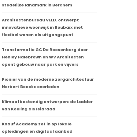
stedelijke landmark in Berchem
Architectenbureau VELD. ontwerpt
innovatieve woonwijk in Roubaix met
flexibel wonen als uitgangspunt
Transformatie GC De Roosenberg door
Henley Halebrown en WV Architecten
opent gebouw naar park en vijvers
Pionier van de moderne zorgarchitectuur
Norbert Boeckx overleden
Klimaatbestendig ontwerpen: de Ladder
van Koeling als leidraad
Knauf Academy zet in op lokale
opleidingen en digitaal aanbod