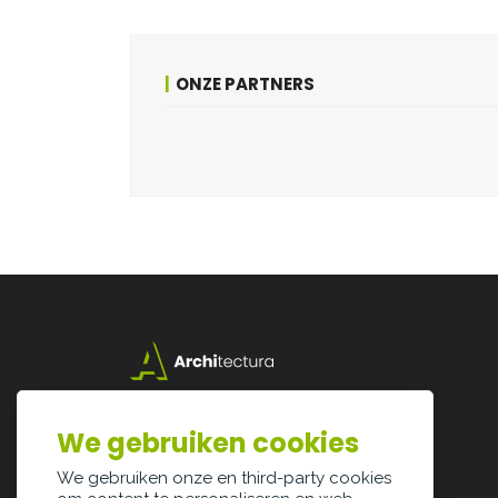
ONZE PARTNERS
Lazarijstraat 168
3500 Hasselt
We gebruiken cookies
info@architectura.be
We gebruiken onze en third-party cookies