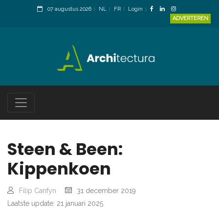
07 augustus 2026
NL
FR
Login
ADVERTEREN
Steen & Been:
Kippenkoen
Filip Canfyn
31 december 2019
Laatste update: 21 januari 2025