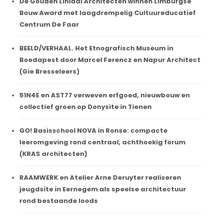
De Gouden Liniaal Architecten winnen Limburgse
Bouw Award met laagdrempelig Cultuureducatief
Centrum De Faar
BEELD/VERHAAL. Het Etnografisch Museum in
Boedapest door Marcel Ferencz en Napur Architect
(Gie Bresseleers)
51N4E en AST77 verweven erfgoed, nieuwbouw en
collectief groen op Donysite in Tienen
GO! Basisschool NOVA in Ronse: compacte
leeromgeving rond centraal, achthoekig forum
(KRAS architecten)
RAAMWERK en Atelier Arne Deruyter realiseren
jeugdsite in Eernegem als speelse architectuur
rond bestaande loods