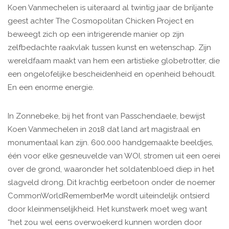
Koen Vanmechelen is uiteraard al twintig jaar de briljante
geest achter The Cosmopolitan Chicken Project en
beweegt zich op een intrigerende manier op zijn
zelfbedachte raakvlak tussen kunst en wetenschap. Zijn
wereldfaam maakt van hem een artistieke globetrotter, die
een ongelofelijke bescheidenheid en openheid behoudt.
En een enorme energie.
In Zonnebeke, bij het front van Passchendaele, bewijst
Koen Vanmechelen in 2018 dat land art magistraal en
monumentaal kan zijn. 600.000 handgemaakte beeldjes,
één voor elke gesneuvelde van WOI, stromen uit een oerei
over de grond, waaronder het soldatenbloed diep in het
slagveld drong. Dit krachtig eerbetoon onder de noemer
CommonWorldRememberMe wordt uiteindelijk ontsierd
door kleinmenselijkheid. Het kunstwerk moet weg want
“het zou wel eens overwoekerd kunnen worden door