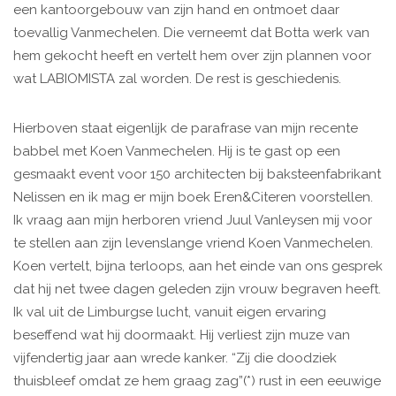
een kantoorgebouw van zijn hand en ontmoet daar
toevallig Vanmechelen. Die verneemt dat Botta werk van
hem gekocht heeft en vertelt hem over zijn plannen voor
wat LABIOMISTA zal worden. De rest is geschiedenis.
Hierboven staat eigenlijk de parafrase van mijn recente
babbel met Koen Vanmechelen. Hij is te gast op een
gesmaakt event voor 150 architecten bij baksteenfabrikant
Nelissen en ik mag er mijn boek Eren&Citeren voorstellen.
Ik vraag aan mijn herboren vriend Juul Vanleysen mij voor
te stellen aan zijn levenslange vriend Koen Vanmechelen.
Koen vertelt, bijna terloops, aan het einde van ons gesprek
dat hij net twee dagen geleden zijn vrouw begraven heeft.
Ik val uit de Limburgse lucht, vanuit eigen ervaring
beseffend wat hij doormaakt. Hij verliest zijn muze van
vijfendertig jaar aan wrede kanker. “Zij die doodziek
thuisbleef omdat ze hem graag zag”(*) rust in een eeuwige