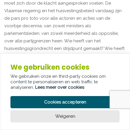
moet zich door de klacht aangesproken voelen. De
Vlaamse regering en het huisvestingsbeleid vandaag zijn
de pars pro toto voor alle actoren en acties van de
voorbije decennia, van zowel ministers als
parlementsleden, van zowel meerderheid als oppositie,
over alle partijgrenzen heen. Wie heeft van het
huisvestingsgrondrecht een strijdpunt gemaakt? Wie heeft
meer gedaan dan wat rommelen in de marge?
We gebruiken cookies
De lofzang van het beleid pro vrije wil en keuze heeft de
We gebruiken onze en third-party cookies om
markt en de lokale overheid vrij spel gegeven maar de
content te personaliseren en web traffic te
analyseren.
Lees meer over cookies
woonsituatie van huishoudens met lagere en modale
inkomens niet verbeterd, integendeel. Die klacht als
Cookies accepteren
ideologisch wegwimpelen, maar doen alsof de (inefficiënt
gebleken) doctrine pro eigenwoningbezit, hoewel
Weigeren
legitiem, niét ideologisch is, dat getuigt van onwil. Dat
suggereert dat ideologie een lelijk woord wordt zodra het