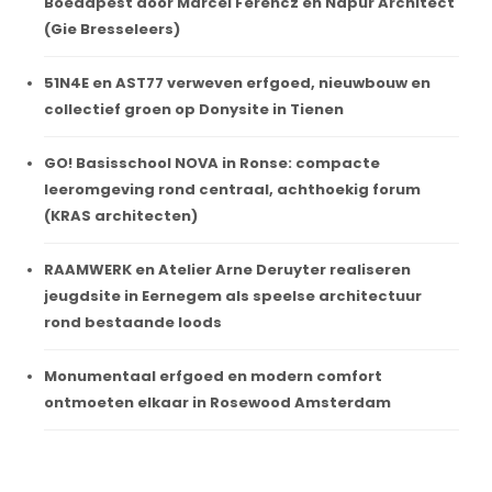
Boedapest door Marcel Ferencz en Napur Architect
(Gie Bresseleers)
51N4E en AST77 verweven erfgoed, nieuwbouw en
collectief groen op Donysite in Tienen
GO! Basisschool NOVA in Ronse: compacte
leeromgeving rond centraal, achthoekig forum
(KRAS architecten)
RAAMWERK en Atelier Arne Deruyter realiseren
jeugdsite in Eernegem als speelse architectuur
rond bestaande loods
Monumentaal erfgoed en modern comfort
ontmoeten elkaar in Rosewood Amsterdam