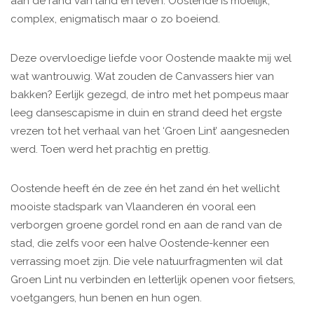
aan de rand van land en leven. Oostende is moeilijk,
complex, enigmatisch maar o zo boeiend.
Deze overvloedige liefde voor Oostende maakte mij wel
wat wantrouwig. Wat zouden de Canvassers hier van
bakken? Eerlijk gezegd, de intro met het pompeus maar
leeg dansescapisme in duin en strand deed het ergste
vrezen tot het verhaal van het ‘Groen Lint’ aangesneden
werd. Toen werd het prachtig en prettig.
Oostende heeft én de zee én het zand én het wellicht
mooiste stadspark van Vlaanderen én vooral een
verborgen groene gordel rond en aan de rand van de
stad, die zelfs voor een halve Oostende-kenner een
verrassing moet zijn. Die vele natuurfragmenten wil dat
Groen Lint nu verbinden en letterlijk openen voor fietsers,
voetgangers, hun benen en hun ogen.