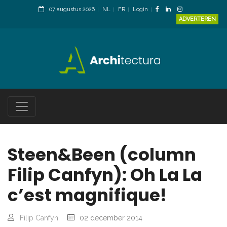
07 augustus 2026
NL
FR
Login
ADVERTEREN
Steen&Been (column
Filip Canfyn): Oh La La
c’est magnifique!
Filip Canfyn
02 december 2014