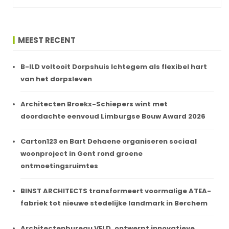
MEEST RECENT
B-ILD voltooit Dorpshuis Ichtegem als flexibel hart
van het dorpsleven
Architecten Broekx-Schiepers wint met
doordachte eenvoud Limburgse Bouw Award 2026
Carton123 en Bart Dehaene organiseren sociaal
woonproject in Gent rond groene
ontmoetingsruimtes
BINST ARCHITECTS transformeert voormalige ATEA-
fabriek tot nieuwe stedelijke landmark in Berchem
Architectenbureau VELD. ontwerpt innovatieve