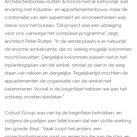
Architectenbureau Rutten & Rooze had al behoorlijk wat
ervaring met industrie- en appartementenbouw, maar de
combinatie van een supermarkt en wooneenheden was
nieuw voor het bureau. “Dit project was een uitdaging
voor ons, vanwege het complexe programma”, zegt
architect Peter Rutten. “In de eerste plaats is er natuurlijk
de enorme winkelruimte, die zo weinig mogelijk kolommen
mocht bevatten. Dergelijke kolommen passen niet in het
inplantingsplan van de winkel, omdat ze dan in de weg
staan van rekken en dergelijke. Tegelijkertijd mochten de
appartementen de organisatie van de winkel niet
belemmeren. Vooral in de beginfase hebben we aan het
ontwerp moeten sleutelen.”
Colruyt Group was van bij de beginfase betrokken, en
volgens de partijen aan tafel kwam dat een vlotte werking
ten goede. Beyl: “Vaak loopt het anders: een
projectontwikkelaar gaat op eigen houtje aan de slag, en