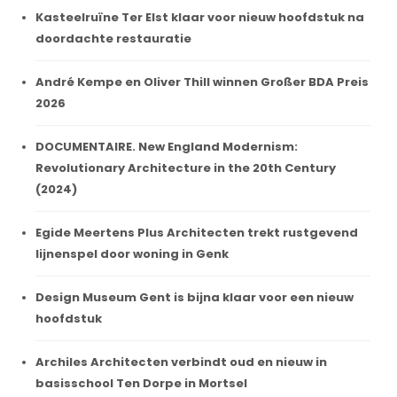
Kasteelruïne Ter Elst klaar voor nieuw hoofdstuk na
doordachte restauratie
André Kempe en Oliver Thill winnen Großer BDA Preis
2026
DOCUMENTAIRE. New England Modernism:
Revolutionary Architecture in the 20th Century
(2024)
Egide Meertens Plus Architecten trekt rustgevend
lijnenspel door woning in Genk
Design Museum Gent is bijna klaar voor een nieuw
hoofdstuk
Archiles Architecten verbindt oud en nieuw in
basisschool Ten Dorpe in Mortsel