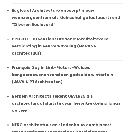
Eagles of Architecture ontwerpt nieuw
woonzorgcentrum als kleinschalige leefbuurt rond
“Zilveren Boulevard”
PROJECT. Groenzicht Bredene: kwaliteitsvolle
verdichting in een verkaveling (HAVANA
architectuur)
François Gay in Sint-Pieters-Woluwe:
kangoeroewonen rond een gedeelde wintertuin
(JAVA & PTArchitecten)
Berkein Architects tekent OEVER25 als
architecturaal sluitstuk van herontwikkeling langs
de Leie
NERO architectuur en stedenbouw combineert
restauratie met zeshoekige uitbreiding voor