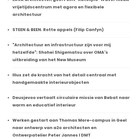
vrijetijdscentrum met agora en flexibele
architectuur
STEEN & BEEN. Rotte appels (Filip Canfyn)
"Architectuur en infrastructuur zijn voor mij
hetzelfde": Shohei Shigematsu over OMA's
uitbreiding van het New Museum
Illus zet de kracht van het detail centraal met
handgemaakte interieurobjecten
Deusjevoo vertaalt circulaire missie van Bebat naar
warm en educatief interieur
Werken gestart aan Thomas More-campus in Geel
naar ontwerp van a2o architecten en
Ontwerpatelier Peter Jannes I DMT