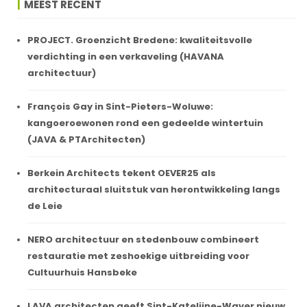
MEEST RECENT
PROJECT. Groenzicht Bredene: kwaliteitsvolle
verdichting in een verkaveling (HAVANA
architectuur)
François Gay in Sint-Pieters-Woluwe:
kangoeroewonen rond een gedeelde wintertuin
(JAVA & PTArchitecten)
Berkein Architects tekent OEVER25 als
architecturaal sluitstuk van herontwikkeling langs
de Leie
NERO architectuur en stedenbouw combineert
restauratie met zeshoekige uitbreiding voor
Cultuurhuis Hansbeke
LAVA architecten geeft Sint-Katelijne-Waver nieuw