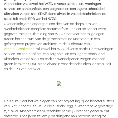
Architecten zal zowel het WZC, diverse particuliere woningen,
service- en aanleunflats, een zorghotel en een lagere school deel
uitmaken van de site. SDKE stond alvast in voor de technieken, de
stabiliteit en de EPB van het WZC.
Over enkele jaren ondergaat een deel van de dorpskern van
Wachtebeke een complete metamorfose. Een eerste aanzet werd
gegeven met de uitbreiding van WZC Moertvaartheem, gelegen
tussen het centrum van de gemeente en de Moervaart. In een
geïntegreerd project van architect Patrick Lefebure van
Archipl Architecten
zal zowel het WZC, diverse particuliere woningen,
service- en aanleunflats, een zorghotel en een lagere school deel
uitmaken van de site. Een park en wandelpaden zorgen voor een
groen karakter. SDKE stond alvast in voor de technieken, de stabiliteit
en de EPB van het WZC.
De sleutel voor het welslagen van het project lag bij de kloosterzusters
van Sint Vincentius a Paulo die al sinds 1833 in Wachtebeke gevestigd
zijn. WZC Moervaartheem beschikte namelijk over een gebouw dat
dateerde uit de jaren zeventig en dringend aan modernisering toe