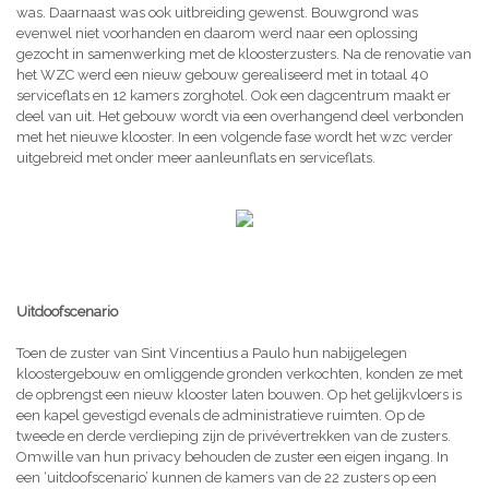
was. Daarnaast was ook uitbreiding gewenst. Bouwgrond was
evenwel niet voorhanden en daarom werd naar een oplossing
gezocht in samenwerking met de kloosterzusters. Na de renovatie van
het WZC werd een nieuw gebouw gerealiseerd met in totaal 40
serviceflats en 12 kamers zorghotel. Ook een dagcentrum maakt er
deel van uit. Het gebouw wordt via een overhangend deel verbonden
met het nieuwe klooster. In een volgende fase wordt het wzc verder
uitgebreid met onder meer aanleunflats en serviceflats.
Uitdoofscenario
Toen de zuster van Sint Vincentius a Paulo hun nabijgelegen
kloostergebouw en omliggende gronden verkochten, konden ze met
de opbrengst een nieuw klooster laten bouwen. Op het gelijkvloers is
een kapel gevestigd evenals de administratieve ruimten. Op de
tweede en derde verdieping zijn de privévertrekken van de zusters.
Omwille van hun privacy behouden de zuster een eigen ingang. In
een ‘uitdoofscenario’ kunnen de kamers van de 22 zusters op een