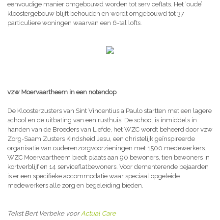
eenvoudige manier omgebouwd worden tot serviceflats. Het ‘oude’
kloostergebouw blijft behouden en wordt omgebouwd tot 37
particuliere woningen waarvan een 6-tal lofts.
vzw Moervaartheem in een notendop
De Kloosterzusters van Sint Vincentius a Paulo startten met een lagere
school en de uitbating van een rusthuis. De school is inmiddels in
handen van de Broeders van Liefde, het WZC wordt beheerd door vzw
Zorg-Saam Zusters Kindsheid Jesu, een christelijk geïnspireerde
organisatie van ouderenzorgvoorzieningen met 1500 medewerkers.
WZC Moervaartheem biedt plaats aan 90 bewoners, tien bewoners in
kortverblijf en 14 serviceflatbewoners. Voor dementerende bejaarden
is er een specifieke accommodatie waar speciaal opgeleide
medewerkers alle zorg en begeleiding bieden.
Tekst Bert Verbeke voor
Actual Care