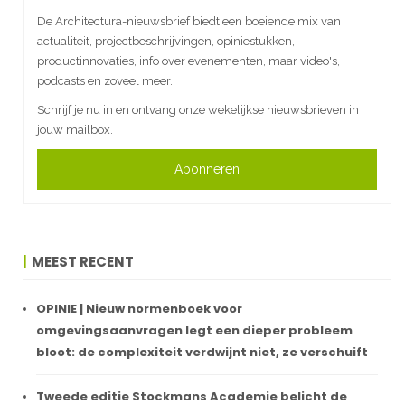
De Architectura-nieuwsbrief biedt een boeiende mix van
actualiteit, projectbeschrijvingen, opiniestukken,
productinnovaties, info over evenementen, maar video's,
podcasts en zoveel meer.
Schrijf je nu in en ontvang onze wekelijkse nieuwsbrieven in
jouw mailbox.
Abonneren
MEEST RECENT
OPINIE | Nieuw normenboek voor
omgevingsaanvragen legt een dieper probleem
bloot: de complexiteit verdwijnt niet, ze verschuift
Tweede editie Stockmans Academie belicht de