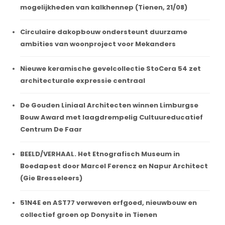
mogelijkheden van kalkhennep (Tienen, 21/08)
Circulaire dakopbouw ondersteunt duurzame
ambities van woonproject voor Mekanders
Nieuwe keramische gevelcollectie StoCera 54 zet
architecturale expressie centraal
De Gouden Liniaal Architecten winnen Limburgse
Bouw Award met laagdrempelig Cultuureducatief
Centrum De Faar
BEELD/VERHAAL. Het Etnografisch Museum in
Boedapest door Marcel Ferencz en Napur Architect
(Gie Bresseleers)
51N4E en AST77 verweven erfgoed, nieuwbouw en
collectief groen op Donysite in Tienen