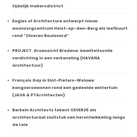
tijdelijk makersdistrict
Eagles of Architecture ontwerpt nieuw
woonzorgcentrum Heist-op-den-Berg als leefbuurt
rond “Zilveren Boulevard”
PROJECT. Groenzicht Bredene: kwaliteitsvolle
verdichting in een verkaveling (HAVANA
architectuur)
François Gay in Sint-Pieters-Woluwe:
kangoeroewonen rond een gedeelde wintertuin
(JAVA & PTArchitecten)
Berkein Architects tekent OEVER25 als
architecturaal sluitstuk van herontwikkeling langs
de Leie