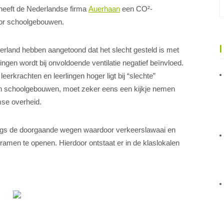
heeft de Nederlandse firma
Auerhaan
een CO²-
oor schoolgebouwen.
erland hebben aangetoond dat het slecht gesteld is met
lingen wordt bij onvoldoende ventilatie negatief beïnvloed.
erkrachten en leerlingen hoger ligt bij “slechte”
e in schoolgebouwen, moet zeker eens een kijkje nemen
se overheid.
angs de doorgaande wegen waardoor verkeerslawaai en
ramen te openen. Hierdoor ontstaat er in de klaslokalen