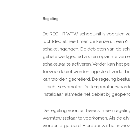
Regeling
De REC HR WTW-schoolunit is voorzien va
luchtdebiet heeft men de keuze uit een 0…
schakelingangen. De debieten van de schak
gehele werkgebied als ten opzichte van e
schakelaar te activeren. Verder kan het p
toevoerdebiet worden ingesteld, zodat be
kan worden gecreëerd. De regeling bestuur
– dicht servomotor. De temperatuurwaarde
instelbaar, alsmede het debiet bij geopen
De regeling voorziet tevens in een regeli
warmtewisselaar te voorkomen. Als de afv
worden afgetoerd. Hierdoor zal het invrie