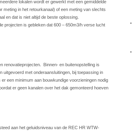
meerdere lokalen wordt er gewerkt met een gemiddelde
r meting in het retourkanaal) of een meting van slechts
al en dat is niet altijd de beste oplossing.
rde projecten is gebleken dat 600 – 650m3/h verse lucht
 renovatieprojecten. Binnen- en buitenopstelling is
en uitgevoerd met onderaansluitingen, bij toepassing in
s er een minimum aan bouwkundige voorzieningen nodig
g doordat er geen kanalen over het dak gemonteerd hoeven
besteed aan het geluidsniveau van de REC HR WTW-