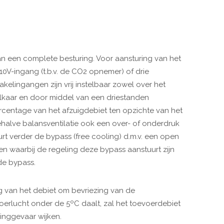
n een complete besturing. Voor aansturing van het
10V-ingang (t.b.v. de CO2 opnemer) of drie
elingangen zijn vrij instelbaar zowel over het
lkaar en door middel van een driestanden
ercentage van het afzuigdebiet ten opzichte van het
halve balansventilatie ook een over- of onderdruk
t verder de bypass (free cooling) d.m.v. een open
n waarbij de regeling deze bypass aanstuurt zijn
de bypass.
ng van het debiet om bevriezing van de
oerlucht onder de 5ºC daalt, zal het toevoerdebiet
zinggevaar wijken.