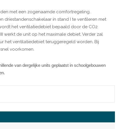
reiden met een zogenaamde comfortregeling.
 driestandenschakelaar in stand I te ventileren met
I wordt het ventilatiedebiet bepaald door de CO2
II werkt de unit op het maximale debiet. Verder zal
uur het ventilatiedebiet teruggeregeld worden. Bij
t snel voorkomen.
hillende van dergelijke units geplaatst in schoolgebouwen
en.