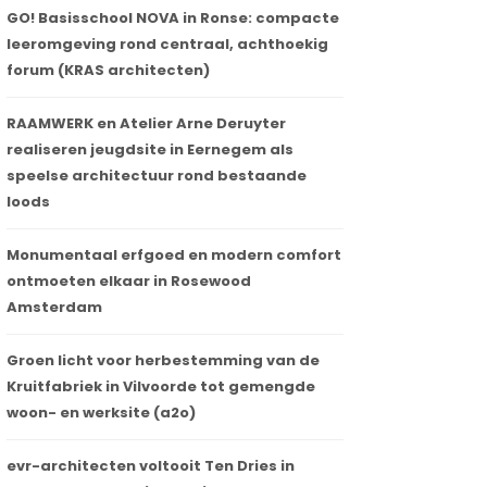
GO! Basisschool NOVA in Ronse: compacte
leeromgeving rond centraal, achthoekig
forum (KRAS architecten)
RAAMWERK en Atelier Arne Deruyter
realiseren jeugdsite in Eernegem als
speelse architectuur rond bestaande
loods
Monumentaal erfgoed en modern comfort
ontmoeten elkaar in Rosewood
Amsterdam
Groen licht voor herbestemming van de
Kruitfabriek in Vilvoorde tot gemengde
woon- en werksite (a2o)
evr-architecten voltooit Ten Dries in