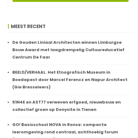
MEEST RECENT
De Gouden Liniaal Architecten winnen Limburgse
Bouw Award met laagdrempelig Cultuureducatief
Centrum De Faar
BEELD/VERHAAL. Het Etnografisch Museum in
Boedapest door Marcel Ferencz en Napur Architect
(Gie Bresseleers)
51N4E en AST77 verweven erfgoed, nieuwbouw en
collectief groen op Donysite in Tienen
GO! Basisschool NOVA in Ronse: compacte
leeromgeving rond centraal, achthoekig forum