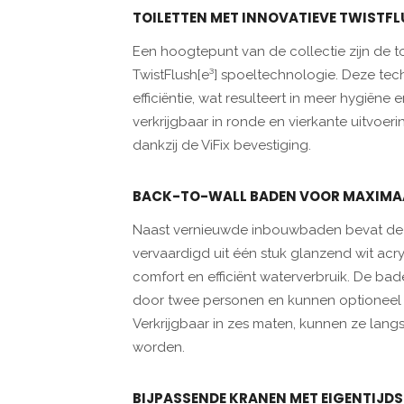
TOILETTEN MET INNOVATIEVE TWISTFL
Een hoogtepunt van de collectie zijn de 
TwistFlush[e³] spoeltechnologie. Deze te
efficiëntie, wat resulteert in meer hygiëne 
verkrijgbaar in ronde en vierkante uitvoeri
dankzij de ViFix bevestiging.
BACK-TO-WALL BADEN VOOR MAXIMA
Naast vernieuwde inbouwbaden bevat de c
vervaardigd uit één stuk glanzend wit acr
comfort en efficiënt waterverbruik. De b
door twee personen en kunnen optioneel 
Verkrijgbaar in zes maten, kunnen ze lang
worden.
BIJPASSENDE KRANEN MET EIGENTIJDS