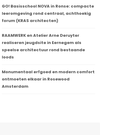
GO! Basisschool NOVA in Ronse: compacte
leeromgeving rond centraal, achthoekig
forum (KRAS architecten)
RAAMWERK en Atelier Arne Deruyter
realiseren jeugdsite in Eernegem als
speelse architectuur rond bestaande
loods
Monumentaal erfgoed en modern comfort
ontmoeten elkaar in Rosewood
Amsterdam