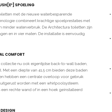
USH[E³] SPOELING
toiletten met de nieuwe waterbesparende
chnologie combineert krachtige spoelprestaties met
en minder waterverbruik. De Architectura toiletten zijn
ngen en in vier maten. De installatie is eenvoudig
AL COMFORT
ollectie nu ook eigentijdse back-to-wall baden,
yl. Met een diepte van 41,5 cm bieden deze baden
aden hebben een centrale overloop voor gebruik
uitgerust worden met een whirlpoolsysteem.
s een rechte wand of in een hoek geïnstalleerd
 DESIGN