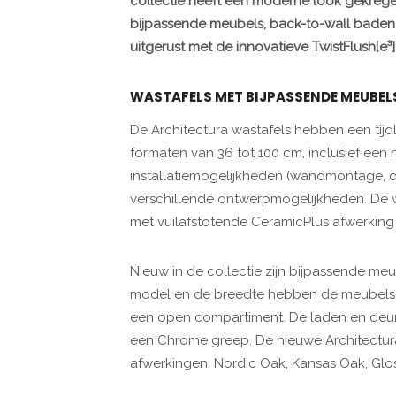
collectie heeft een moderne look gekreg
bijpassende meubels, back-to-wall baden 
uitgerust met de innovatieve TwistFlush[e³
WASTAFELS MET BIJPASSENDE MEUBEL
De Architectura wastafels hebben een tijdlo
formaten van 36 tot 100 cm, inclusief een 
installatiemogelijkheden (wandmontage, 
verschillende ontwerpmogelijkheden. De was
met vuilafstotende CeramicPlus afwerking 
Nieuw in de collectie zijn bijpassende meu
model en de breedte hebben de meubels 
een open compartiment. De laden en deure
een Chrome greep. De nieuwe Architectura m
afwerkingen: Nordic Oak, Kansas Oak, Glos