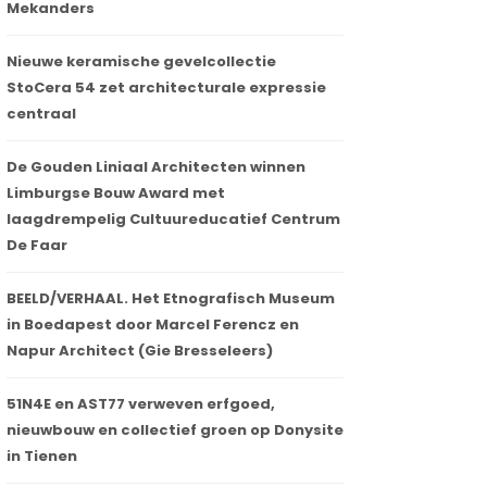
Mekanders
Nieuwe keramische gevelcollectie
StoCera 54 zet architecturale expressie
centraal
De Gouden Liniaal Architecten winnen
Limburgse Bouw Award met
laagdrempelig Cultuureducatief Centrum
De Faar
BEELD/VERHAAL. Het Etnografisch Museum
in Boedapest door Marcel Ferencz en
Napur Architect (Gie Bresseleers)
51N4E en AST77 verweven erfgoed,
nieuwbouw en collectief groen op Donysite
in Tienen