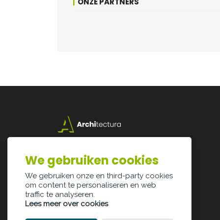
ONZE PARTNERS
Lazarijstraat 168
3500 Hasselt
We gebruiken cookies
info@architectura.be
We gebruiken onze en third-party cookies
om content te personaliseren en web
traffic te analyseren.
Lees meer over cookies