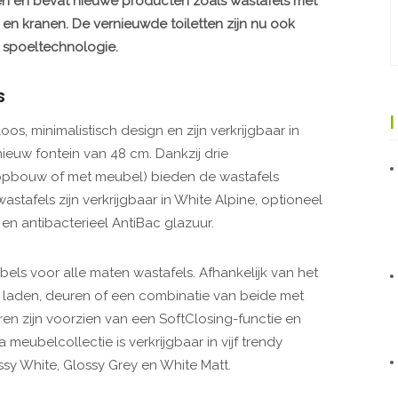
en en bevat nieuwe producten zoals wastafels met
en kranen. De vernieuwde toiletten zijn nu ook
] spoeltechnologie.
S
os, minimalistisch design en zijn verkrijgbaar in
nieuw fontein van 48 cm. Dankzij drie
opbouw of met meubel) bieden de wastafels
tafels zijn verkrijgbaar in White Alpine, optioneel
en antibacterieel AntiBac glazuur.
bels voor alle maten wastafels. Afhankelijk van het
laden, deuren of een combinatie van beide met
n zijn voorzien van een SoftClosing-functie en
eubelcollectie is verkrijgbaar in vijf trendy
sy White, Glossy Grey en White Matt.