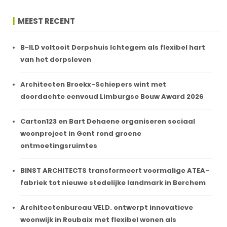
MEEST RECENT
B-ILD voltooit Dorpshuis Ichtegem als flexibel hart
van het dorpsleven
Architecten Broekx-Schiepers wint met
doordachte eenvoud Limburgse Bouw Award 2026
Carton123 en Bart Dehaene organiseren sociaal
woonproject in Gent rond groene
ontmoetingsruimtes
BINST ARCHITECTS transformeert voormalige ATEA-
fabriek tot nieuwe stedelijke landmark in Berchem
Architectenbureau VELD. ontwerpt innovatieve
woonwijk in Roubaix met flexibel wonen als