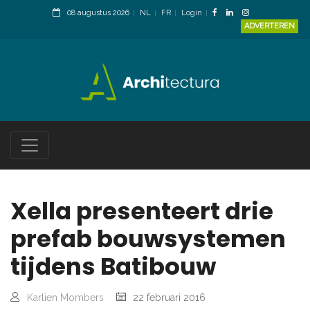
08 augustus 2026
NL
FR
Login
ADVERTEREN
Xella presenteert drie
prefab bouwsystemen
tijdens Batibouw
Karlien Mombers
22 februari 2016