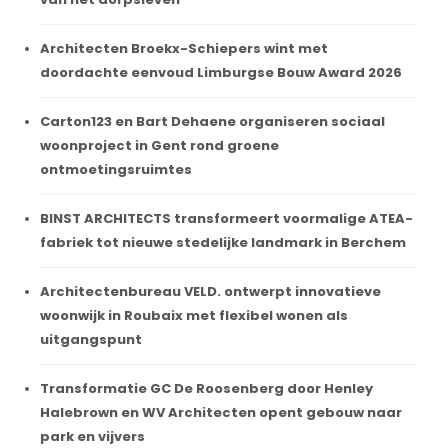
Architecten Broekx-Schiepers wint met
doordachte eenvoud Limburgse Bouw Award 2026
Carton123 en Bart Dehaene organiseren sociaal
woonproject in Gent rond groene
ontmoetingsruimtes
BINST ARCHITECTS transformeert voormalige ATEA-
fabriek tot nieuwe stedelijke landmark in Berchem
Architectenbureau VELD. ontwerpt innovatieve
woonwijk in Roubaix met flexibel wonen als
uitgangspunt
Transformatie GC De Roosenberg door Henley
Halebrown en WV Architecten opent gebouw naar
park en vijvers