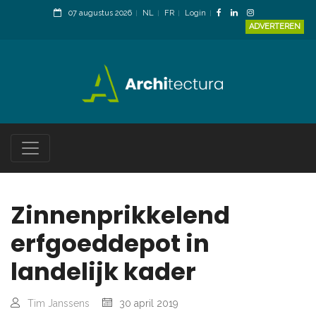
07 augustus 2026
NL
FR
Login
ADVERTEREN
Zinnenprikkelend
erfgoeddepot in
landelijk kader
Tim Janssens
30 april 2019