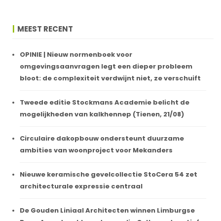
MEEST RECENT
OPINIE | Nieuw normenboek voor
omgevingsaanvragen legt een dieper probleem
bloot: de complexiteit verdwijnt niet, ze verschuift
Tweede editie Stockmans Academie belicht de
mogelijkheden van kalkhennep (Tienen, 21/08)
Circulaire dakopbouw ondersteunt duurzame
ambities van woonproject voor Mekanders
Nieuwe keramische gevelcollectie StoCera 54 zet
architecturale expressie centraal
De Gouden Liniaal Architecten winnen Limburgse