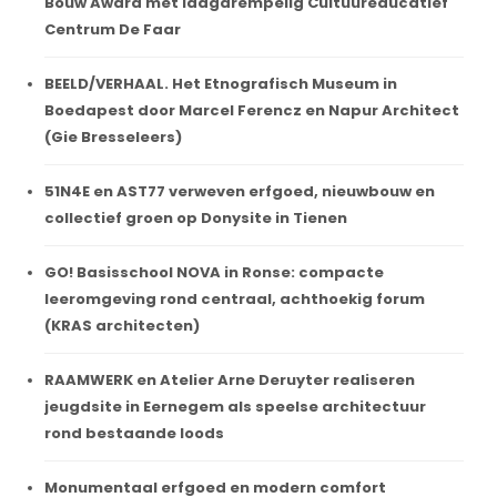
Bouw Award met laagdrempelig Cultuureducatief
Centrum De Faar
BEELD/VERHAAL. Het Etnografisch Museum in
Boedapest door Marcel Ferencz en Napur Architect
(Gie Bresseleers)
51N4E en AST77 verweven erfgoed, nieuwbouw en
collectief groen op Donysite in Tienen
GO! Basisschool NOVA in Ronse: compacte
leeromgeving rond centraal, achthoekig forum
(KRAS architecten)
RAAMWERK en Atelier Arne Deruyter realiseren
jeugdsite in Eernegem als speelse architectuur
rond bestaande loods
Monumentaal erfgoed en modern comfort