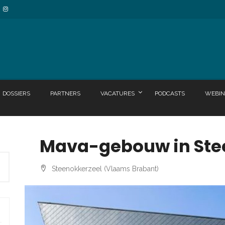
DOSSIERS
PARTNERS
VACATURES
PODCASTS
WEBIN
Mava-gebouw in Ste
Steenokkerzeel (Vlaams Brabant)