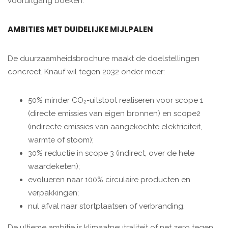
vooruitgang boeken.”
AMBITIES MET DUIDELIJKE MIJLPALEN
De duurzaamheidsbrochure maakt de doelstellingen
concreet. Knauf wil tegen 2032 onder meer:
50% minder CO₂-uitstoot realiseren voor scope 1
(directe emissies van eigen bronnen) en scope2
(indirecte emissies van aangekochte elektriciteit,
warmte of stoom);
30% reductie in scope 3 (indirect, over de hele
waardeketen);
evolueren naar 100% circulaire producten en
verpakkingen;
nul afval naar stortplaatsen of verbranding.
De ultieme ambitie is klimaatneutraliteit of net zero tegen