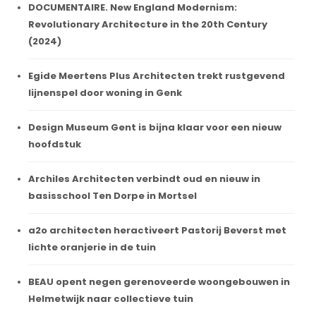
DOCUMENTAIRE. New England Modernism:
Revolutionary Architecture in the 20th Century
(2024)
Egide Meertens Plus Architecten trekt rustgevend
lijnenspel door woning in Genk
Design Museum Gent is bijna klaar voor een nieuw
hoofdstuk
Archiles Architecten verbindt oud en nieuw in
basisschool Ten Dorpe in Mortsel
a2o architecten heractiveert Pastorij Beverst met
lichte oranjerie in de tuin
BEAU opent negen gerenoveerde woongebouwen in
Helmetwijk naar collectieve tuin