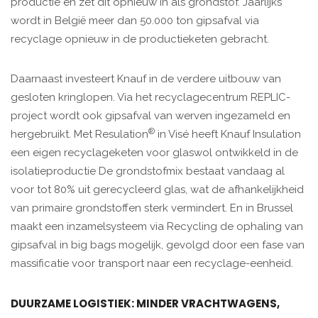
productie en zet dit opnieuw in als grondstof. Jaarlijks
wordt in België meer dan 50.000 ton gipsafval via
recyclage opnieuw in de productieketen gebracht.
Daarnaast investeert Knauf in de verdere uitbouw van
gesloten kringlopen. Via het recyclagecentrum REPLIC-
project wordt ook gipsafval van werven ingezameld en
®
hergebruikt. Met Resulation
in Visé heeft Knauf Insulation
een eigen recyclageketen voor glaswol ontwikkeld in de
isolatieproductie De grondstofmix bestaat vandaag al
voor tot 80% uit gerecycleerd glas, wat de afhankelijkheid
van primaire grondstoffen sterk vermindert. En in Brussel
maakt een inzamelsysteem via Recycling de ophaling van
gipsafval in big bags mogelijk, gevolgd door een fase van
massificatie voor transport naar een recyclage-eenheid.
DUURZAME LOGISTIEK: MINDER VRACHTWAGENS,