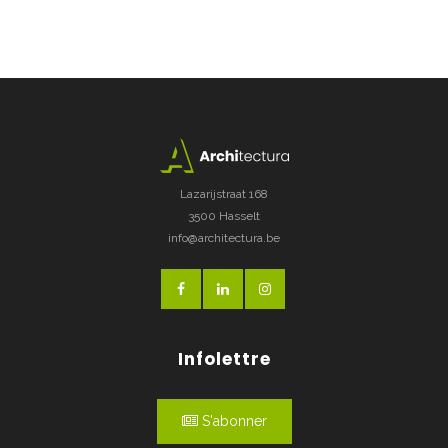
Lazarijstraat 168
3500 Hasselt
info@architectura.be
Infolettre
S'abonner