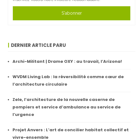
S'abonner
DERNIER ARTICLE PARU
Archi-Militant | Drame OXY : au travail, l’Arizona!
WVDM Living Lab : la réversibilité comme cœur de
l’architecture circulaire
Zele, l’architecture de la nouvelle caserne de
pompiers et service d’ambulance au service de
l’urgence
Projet Anvers : L’art de concilier habitat collectif et
vivre-ensemble