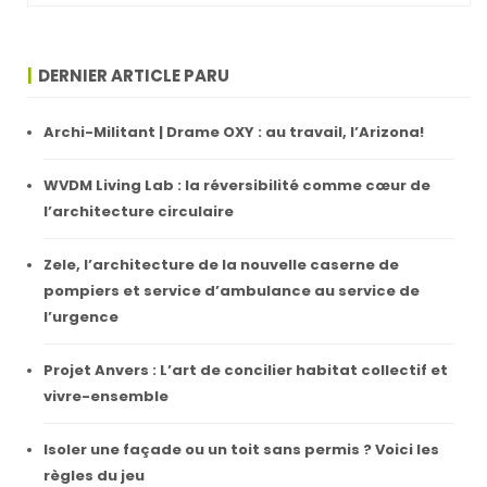
DERNIER ARTICLE PARU
Archi-Militant | Drame OXY : au travail, l’Arizona!
WVDM Living Lab : la réversibilité comme cœur de
l’architecture circulaire
Zele, l’architecture de la nouvelle caserne de
pompiers et service d’ambulance au service de
l’urgence
Projet Anvers : L’art de concilier habitat collectif et
vivre-ensemble
Isoler une façade ou un toit sans permis ? Voici les
règles du jeu