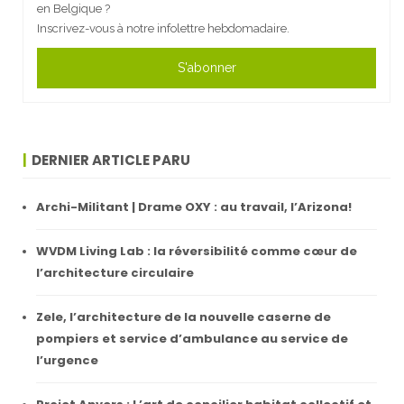
en Belgique ?
Inscrivez-vous à notre infolettre hebdomadaire.
S'abonner
DERNIER ARTICLE PARU
Archi-Militant | Drame OXY : au travail, l’Arizona!
WVDM Living Lab : la réversibilité comme cœur de
l’architecture circulaire
Zele, l’architecture de la nouvelle caserne de
pompiers et service d’ambulance au service de
l’urgence