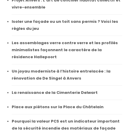
Projet Anvers : L’art de concilier habitat collectif et
vivre-ensemble
Isoler une façade ou un toit sans permis ? Voici les
règles du jeu
Les assemblages verre contre verre et les profilés
minimalistes façonnent le caractère de la
résidence Hallepoort
Un joyau moderniste à l’histoire entrelacée : la
rénovation de De Singel à Anvers
La renaissance de la Cimenterie Delwart
Place aux piétons sur la Place du Châtelain
Pourquoi la valeur PCS est un indicateur important
de la sécurité incendie des matériaux de façade