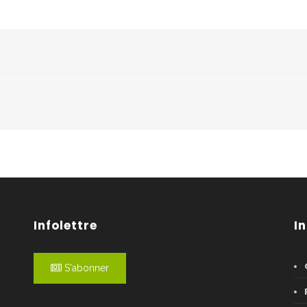
Infolettre
I
S'abonner