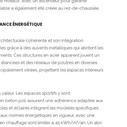
ois niveaux, avec un ascenseur pour garantir
dulable a également été créée au rez-de-chaussée.
ANCE ÉNERGÉTIQUE
rchitecturale cohérente et son intégration
iés grâce à des auvents métalliques qui abritent les
ments. Ces structures en acier apparent jouent un
 élancées et des réseaux de poutres en diverses
cipalement vitrées, projettent les espaces intérieurs
 valeur. Les espaces sportifs y sont
en béton poli assurent une adhérence adaptée aux
bles et éclairés intègrent les modelés spécifiques
d aux normes énergétiques en vigueur, avec une
s en chauffage sont limités à 45 kWh/m²/an. Un abri