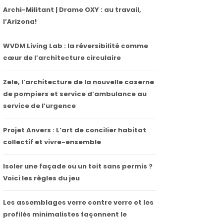
Archi-Militant | Drame OXY : au travail,
l’Arizona!
WVDM Living Lab : la réversibilité comme
cœur de l’architecture circulaire
Zele, l’architecture de la nouvelle caserne
de pompiers et service d’ambulance au
service de l’urgence
Projet Anvers : L’art de concilier habitat
collectif et vivre-ensemble
Isoler une façade ou un toit sans permis ?
Voici les règles du jeu
Les assemblages verre contre verre et les
profilés minimalistes façonnent le