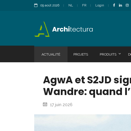
09 août 2026
NL
FR
Login
ACTUALITÉ
PROJETS
PRODUITS
D
AgwA et S2JD si
Wandre: quand l’a
17 juin 2026