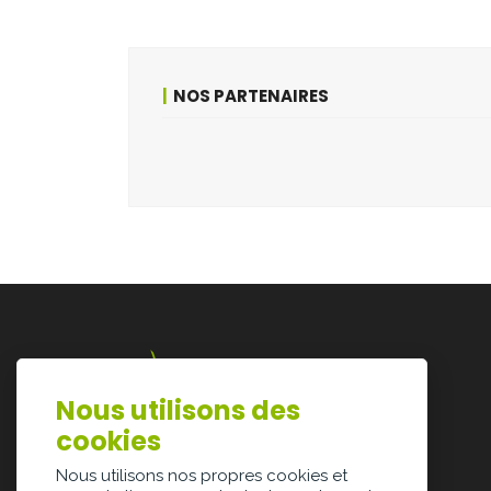
NOS PARTENAIRES
Nous utilisons des
Lazarijstraat 168
cookies
3500 Hasselt
info@architectura.be
Nous utilisons nos propres cookies et