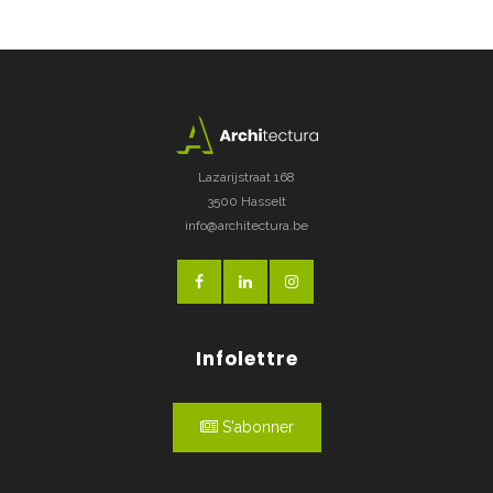
Lazarijstraat 168
3500 Hasselt
info@architectura.be
Infolettre
S'abonner