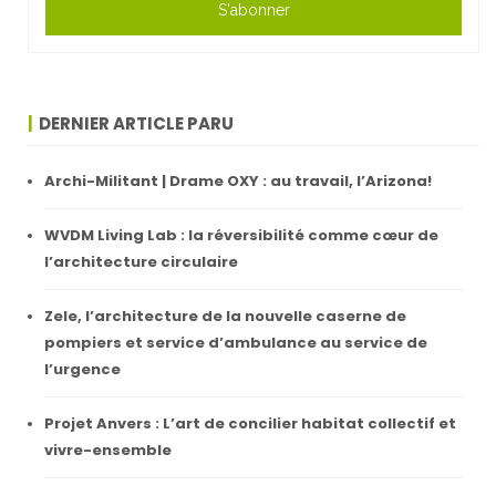
S'abonner
DERNIER ARTICLE PARU
Archi-Militant | Drame OXY : au travail, l’Arizona!
WVDM Living Lab : la réversibilité comme cœur de
l’architecture circulaire
Zele, l’architecture de la nouvelle caserne de
pompiers et service d’ambulance au service de
l’urgence
Projet Anvers : L’art de concilier habitat collectif et
vivre-ensemble