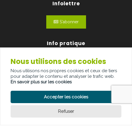
Infolettre
S'abonner
Info pratique
Nous utilisons des cookies
Qui sommes-nous?
Nous utilisons nos propres cookies et ceux de tiers
Publicité
pour adapter le contenu et analyser le trafic web.
En savoir plus sur les cookies
Contact
Accepter les cookies
Refuser
POLITIQUE DE CONFIDENTIALITÉ
POLITIQUE DE COOKIE
CLAUSE DE NON-RESPONSABILITÉ
© Copyright Palindroom 2026