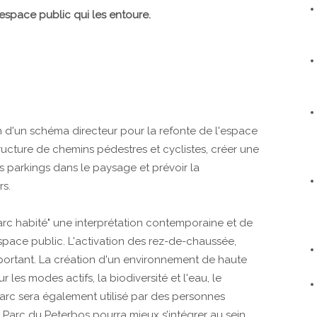
'espace public qui les entoure.
n d'un schéma directeur pour la refonte de l'espace
structure de chemins pédestres et cyclistes, créer une
es parkings dans le paysage et prévoir la
rs.
arc habité" une interprétation contemporaine et de
l'espace public. L'activation des rez-de-chaussée,
mportant. La création d'un environnement de haute
 les modes actifs, la biodiversité et l'eau, le
parc sera également utilisé par des personnes
e Parc du Peterbos pourra mieux s’intégrer au sein