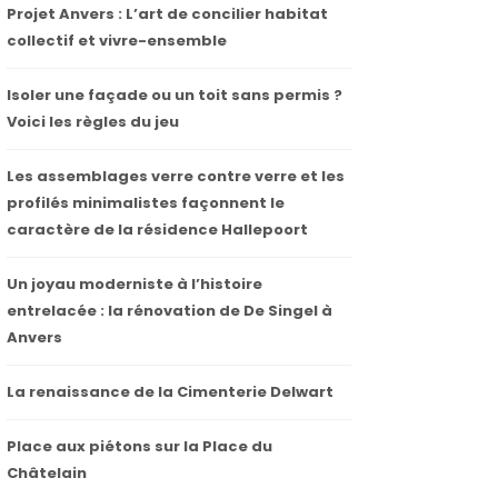
Projet Anvers : L’art de concilier habitat
collectif et vivre-ensemble
Isoler une façade ou un toit sans permis ?
Voici les règles du jeu
Les assemblages verre contre verre et les
profilés minimalistes façonnent le
caractère de la résidence Hallepoort
Un joyau moderniste à l’histoire
entrelacée : la rénovation de De Singel à
Anvers
La renaissance de la Cimenterie Delwart
Place aux piétons sur la Place du
Châtelain