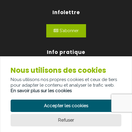
Infolettre
S'abonner
Info pratique
Nous utilisons des cookies
Qui sommes-nous?
Nous utilisons nos propres cookies et ceux de tiers
Publicité
pour adapter le contenu et analyser le trafic web.
En savoir plus sur les cookies
Contact
Accepter les cookies
Refuser
POLITIQUE DE CONFIDENTIALITÉ
POLITIQUE DE COOKIE
CLAUSE DE NON-RESPONSABILITÉ