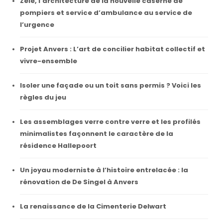
Zele, l’architecture de la nouvelle caserne de
pompiers et service d’ambulance au service de
l’urgence
Projet Anvers : L’art de concilier habitat collectif et
vivre-ensemble
Isoler une façade ou un toit sans permis ? Voici les
règles du jeu
Les assemblages verre contre verre et les profilés
minimalistes façonnent le caractère de la
résidence Hallepoort
Un joyau moderniste à l’histoire entrelacée : la
rénovation de De Singel à Anvers
La renaissance de la Cimenterie Delwart