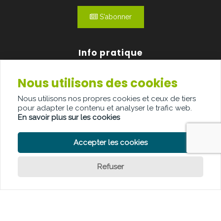
S'abonner
Info pratique
Nous utilisons des cookies
Qui sommes-nous?
Nous utilisons nos propres cookies et ceux de tiers
Publicité
pour adapter le contenu et analyser le trafic web.
En savoir plus sur les cookies
Contact
Accepter les cookies
Refuser
POLITIQUE DE CONFIDENTIALITÉ
POLITIQUE DE COOKIE
CLAUSE DE NON-RESPONSABILITÉ
© Copyright Palindroom 2026