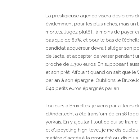
La prestigieuse agence visera des biens de 
évidemment pour les plus riches, mais un
mortels. Jugez plutôt : à moins de payer 
basique de 80%, et pour le bas de l’échell
candidat acquéreur devrait alléger son po
de l’acte, et accepter de verser pendant 
proche de 4.300 euros. En supposant auss
et son prêt. Affolant quand on sait que l
par an à son épargne. Oublions le Bruxelloi
640 petits euros épargnés par an…
Toujours à Bruxelles, je viens par ailleurs
d'Anderlecht a été transformée en 18 log
yorkais. En y ajoutant tout ce qui se tram
et d’upcycling high-level, je me dis quelque
matière d'accès à la propriété ou, dis plu