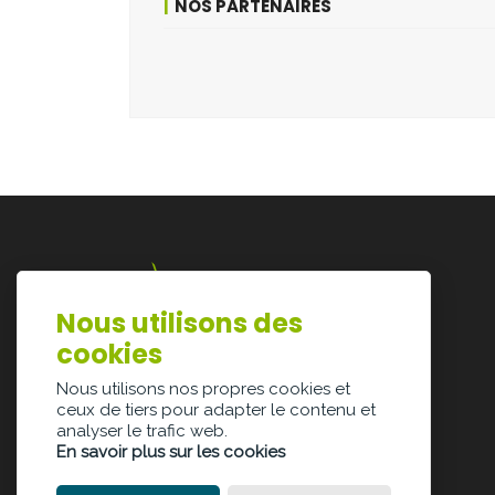
NOS PARTENAIRES
Nous utilisons des
Lazarijstraat 168
cookies
3500 Hasselt
info@architectura.be
Nous utilisons nos propres cookies et
ceux de tiers pour adapter le contenu et
analyser le trafic web.
En savoir plus sur les cookies