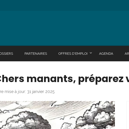
OSSIERS
PARTENAIRES
OFFRES D'EMPLOI
AGENDA
A
 Chers manants, préparez
re mise à jour: 31 janvier 2025