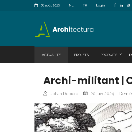
08 août 2026
NL
FR
Login
ACTUALITÉ
PROJETS
PRODUITS
D
Archi-militant |
Johan Debière
20 juin 2024
Derniè