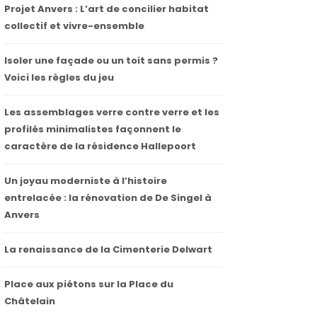
Projet Anvers : L’art de concilier habitat
collectif et vivre-ensemble
Isoler une façade ou un toit sans permis ?
Voici les règles du jeu
Les assemblages verre contre verre et les
profilés minimalistes façonnent le
caractère de la résidence Hallepoort
Un joyau moderniste à l’histoire
entrelacée : la rénovation de De Singel à
Anvers
La renaissance de la Cimenterie Delwart
Place aux piétons sur la Place du
Châtelain