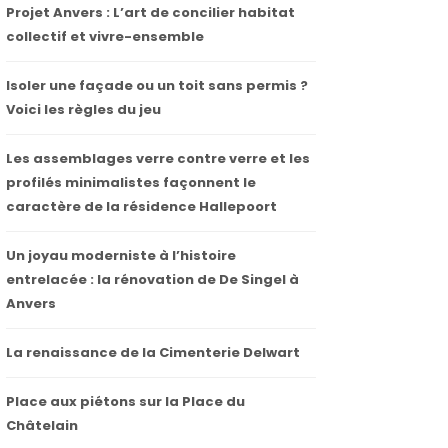
Projet Anvers : L’art de concilier habitat
collectif et vivre-ensemble
Isoler une façade ou un toit sans permis ?
Voici les règles du jeu
Les assemblages verre contre verre et les
profilés minimalistes façonnent le
caractère de la résidence Hallepoort
Un joyau moderniste à l’histoire
entrelacée : la rénovation de De Singel à
Anvers
La renaissance de la Cimenterie Delwart
Place aux piétons sur la Place du
Châtelain