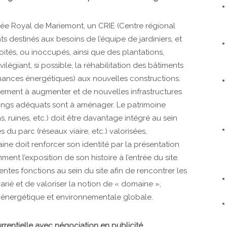
usée Royal de Mariemont, un CRIE (Centre régional
ts destinés aux besoins de l’équipe de jardiniers, et
ités, ou inoccupés, ainsi que des plantations,
légiant, si possible, la réhabilitation des bâtiments
ormances énergétiques) aux nouvelles constructions.
lement à augmenter et de nouvelles infrastructures
rkings adéquats sont à aménager. Le patrimoine
, ruines, etc.) doit être davantage intégré au sein
s du parc (réseaux viaire, etc.) valorisées,
ne doit renforcer son identité par la présentation
ent l’exposition de son histoire à l’entrée du site.
entes fonctions au sein du site afin de rencontrer les
rié et de valoriser la notion de « domaine »,
énergétique et environnementale globale.
rentielle avec négociation en publicité