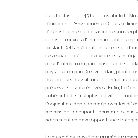
Ce site classé de 45 hectares abrite le M
d'initiation à l'Environnement), des bâtimen
d’autres bâtiments de caractère sous-explo
ruines et œuvres d'art remarquables en privi
existants (et l’amélioration de leurs perf
Les espaces dédiés aux visiteurs sont éga
pour l’entretien du parc ainsi que des pa
paysager du parc (œuvres d’art, plantations
du parcours du visiteur et les infrastructure
préservées et/ou rénovées. Enfin, le Domai
cohérente des multiples activités, et notamm
L’objectif est donc de redéployer les différ
besoins des occupants, ceux d’un public va
notamment en développant une stratégie 
Le marché est passé par
procédure concur