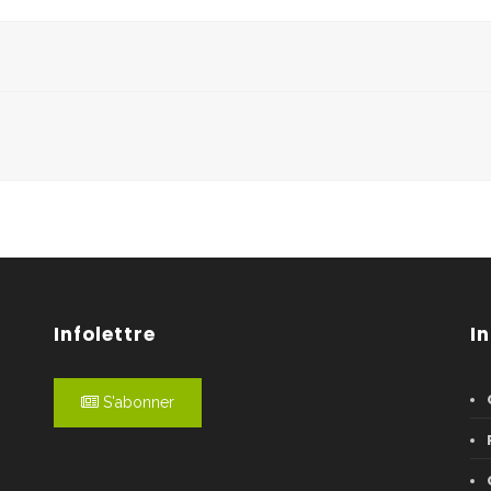
Infolettre
I
S'abonner