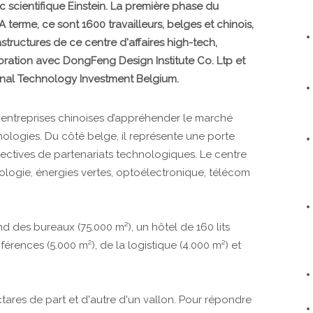
c scientifique Einstein. La première phase du
A terme, ce sont 1600 travailleurs, belges et chinois,
astructures de ce centre d'affaires high-tech,
ration avec DongFeng Design Institute Co. Ltp et
ional Technology Investment Belgium.
 entreprises chinoises d’appréhender le marché
logies. Du côté belge, il représente une porte
pectives de partenariats technologiques. Le centre
hnologie, énergies vertes, optoélectronique, télécom
d des bureaux (75.000 m²), un hôtel de 160 lits
férences (5.000 m²), de la logistique (4.000 m²) et
ctares de part et d'autre d'un vallon. Pour répondre