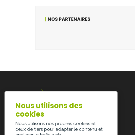
NOS PARTENAIRES
Nous utilisons des
Lazarijstraat 168
cookies
3500 Hasselt
info@architectura.be
Nous utilisons nos propres cookies et
ceux de tiers pour adapter le contenu et