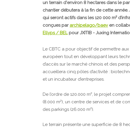
un terrain d'environ 8 hectares dans le par
chantier débutera à la fin de cette année. 
qui seront actifs dans les 120 000 m² d’infr
conçues par
archipelago/baev
en collabo
Ellyps / BEL
pour JXITIB - Juxing Internat
Le CBTC a pour objectif de permettre aux
européen tout en développant leurs techno
d’accès sur le marché chinois et des pers
accueillera cinq pôles d’activité : biotec
et un incubateur d’entreprises.
De l’ordre de 120.000 m², le projet compren
(8.000 m²), un centre de services et de con
des parkings (26.000 m²).
Le terrain présente une superficie de 8 he