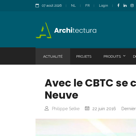
07 août 2026
NL
FR
Login
ACTUALITÉ
PROJETS
PRODUITS
D
Avec le CBTC se c
Neuve
Philippe Selke
22 juin 2016
Dernièr