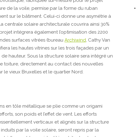
voltaïque, fabriquée sur-mesure pour le pro­jet
ure de la voile, permise par la forme du ruban
t sur le bâtiment. Celui-ci donne une asymétrie à
d. La centrale solaire architecturale couvrira ainsi 30%
 projet intégrera également l’optimisation des 2200
ndes surfaces vitrées (bureau
Archiwind
, Cathy Van
ra les hautes vitrines sur les trois façades par un
de hauteur. Sous la struc­ture solaire sera intégré un
de toiture, directement au contact des nouvelles
 le vieux Bruxelles et le quartier Nord.
ns en tôle métallique se plie comme un origami
forts, son poids et l’effet de vent. Les efforts
ntiellement verticaux et alignés sur la struc­ture
nduits par la voile solaire, seront repris par la