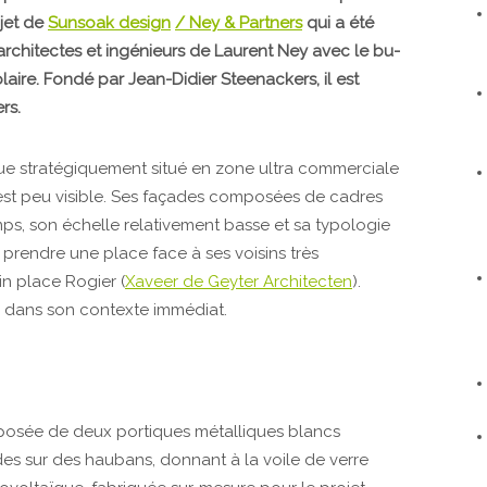
jet de
Sunsoak design
/ Ney & Partners
qui a été
architectes et ingénieurs de Laurent Ney avec le bu­
laire. Fondé par Jean-Didier Steenackers, il est
rs.
que stratégi­quement situé en zone ultra commerciale
, est peu visible. Ses fa­çades composées de cadres
mps, son échelle relativement basse et sa typologie
 prendre une place face à ses voisins très
in place Rogier (
Xaveer de Geyter Architecten
).
cé dans son contexte immédiat.
posée de deux portiques métalliques blancs
des sur des haubans, donnant à la voile de verre