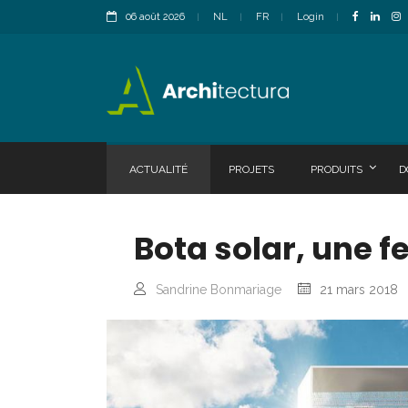
06 août 2026
NL
FR
Login
ACTUALITÉ
PROJETS
PRODUITS
D
Bota solar, une f
Sandrine Bonmariage
21 mars 2018