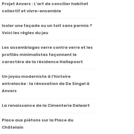
Projet Anvers : L’art de concilier habitat
collectif et vivre-ensemble
Isoler une façade ou un toit sans permis ?
Voici les règles du jeu
Les assemblages verre contre verre et les
profilés minimalistes façonnent le
caractère de la résidence Hallepoort
Un joyau moderniste à l’histoire
entrelacée : la rénovation de De Singel à
Anvers
La renaissance de la Cimenterie Delwart
Place aux piétons sur la Place du
Châtelain