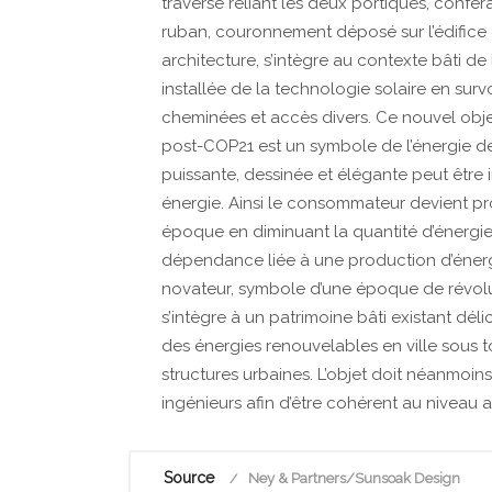
traverse reliant les deux portiques, confér
ruban, couronnement déposé sur l’édifice e
architecture, s’intègre au contexte bâti de
installée de la technologie solaire en sur­v
che­minées et accès divers. Ce nouvel obje
post-COP21 est un symbole de l’énergie déc
puissante, dessinée et élégante peut être i
énergie. Ainsi le consommateur devient prod
époque en di­minuant la quantité d’énergie à
dépendance liée à une production d’énerg
novateur, symbole d’une époque de révolut
s’intègre à un patrimoine bâti existant délic
des énergies renouvelables en ville sous to
structures urbaines. L’objet doit néanmoin
ingénieurs afin d’être cohérent au niveau 
Source
Ney & Partners/Sunsoak Design