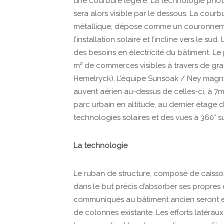
une courbure légère. La technolo­gie photo
sera alors visible par le dessous. La courb
métallique, dépose comme un couronnemen
l’installation solaire et l’incline vers le su
des besoins en électricité du bâtiment. Le
m² de commerces visibles à travers de gra
Hemelryck). L’équipe Sunsoak / Ney magnifie
auvent aérien au-dessus de celles-ci, à 7m 
parc urbain en altitude, au dernier étage 
technologies solaires et des vues à 360° sur
La technologie
Le ruban de structure, composé de caisso
dans le but pré­cis d’absorber ses propres ef
communiqués au bâtiment ancien seront esse
de colonnes existante. Les efforts latéraux i