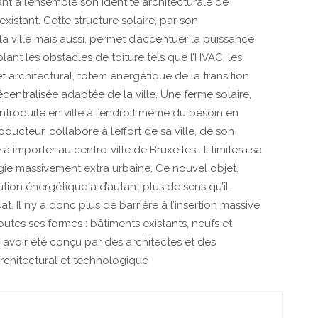
ant à l’ensemble son identi­té architecturale de
xistant.
Cette structure solaire, par son
 la ville mais aussi, permet d’accentuer la puissance
olant les obstacles de toiture tels que l’HVAC, les
t architectural, totem énergétique de la transition
entralisée adaptée de la ville. Une ferme solaire,
ntroduite en ville à l’endroit même du besoin en
ucteur, collabore à l’effort de sa ville, de son
 importer au centre-ville de Bruxelles . Il limitera sa
ie massivement extra urbaine. Ce nouvel objet,
ion énergétique a d’autant plus de sens qu’il
at. Il n’y a donc plus de barrière à l’insertion massive
utes ses formes : bâtiments existants, neufs et
s avoir été conçu par des architectes et des
architectural et technologique